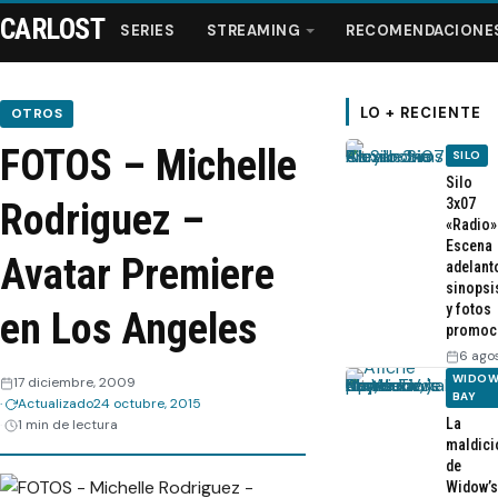
CARLOST
SERIES
STREAMING
RECOMENDACIONE
LO + RECIENTE
OTROS
FOTOS – Michelle
SILO
Series
Silo
3x07
Rodriguez –
«Radio»
Streaming
Escena
Avatar Premiere
adelant
sinopsi
Recomendaciones
y fotos
en Los Angeles
promoc
Videos
6 ago
WIDOW
17 diciembre, 2009
BAY
Actualizado
24 octubre, 2015
Webisodios
La
1 min de lectura
maldici
de
Widow’s