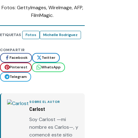
Fotos: GettyImages, WireImage, AFP,
FilmMagic.
ETIQUETAS
Fotos
Michelle Rodriguez
COMPARTIR
Facebook
Twitter
Pinterest
WhatsApp
Telegram
SOBRE EL AUTOR
Carlost
Soy Carlost —mi
nombre es Carlos—, y
comencé este sitio