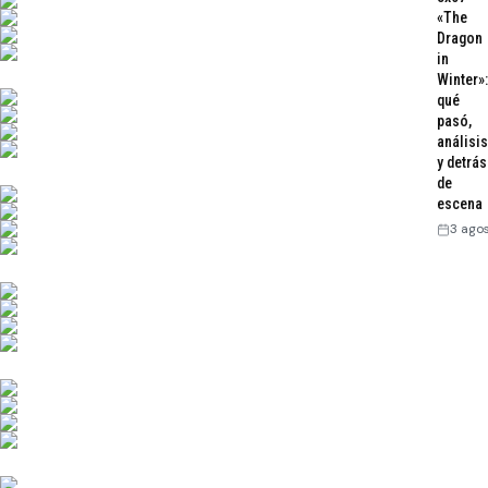
«The
Dragon
in
Winter»:
qué
pasó,
análisis
y detrás
de
escena
3 ago