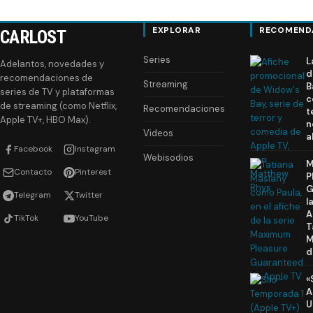
EXPLORAR
RECOMEND
CARLOST
Series
L
Adelantos, novedades y
d
recomendaciones de
Streaming
B
series de TV y plataformas
c
de streaming (como Netflix,
Recomendaciones
t
Apple TV+, HBO Max).
n
Videos
a
Facebook
Instagram
Webisodios
M
Contacto
Pinterest
P
G
Telegram
Twitter
l
A
TikTok
YouTube
T
M
d
«
A
U