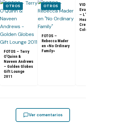
VIDEO –
VIDEO –
OTROS
OTROS
Evangeline Lilly
Entrevista a
– L’Oreal
Matthew Fox 
Healthy Look
ArsenalTV
Creme Gloss
Color [HD]
FOTOS –
Rebecca Mader
en «No Ordinary
Family»
FOTOS – Terry
O’Quinn &
Naveen Andrews
– Golden Globes
Gift Lounge
2011
Ver comentarios