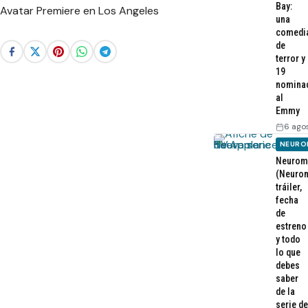
Bay:
una
comedi
de
terror y
19
nomina
al
Emmy
6 ago
NEURO
Neurom
(Neurom
tráiler,
fecha
de
estreno
y todo
lo que
debes
saber
de la
serie de