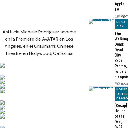
Apple
TV
5 ago
DEAD
CITY
Asi lucía Michelle Rodriguez anoche
The
en la Premiere de AVATAR en Los
Walking
Dead:
Angeles, en el Grauman’s Chinese
Dead
Theatre en Hollywood, California.
City
3x03:
Promo,
fotos y
sinopsi
3 ago
HOUSE
OF THE
DRAG
[Recap]
House
of the
Dragon
3x07