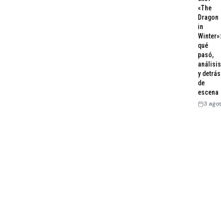
«The
Dragon
in
Winter»:
qué
pasó,
análisis
y detrás
de
escena
3 ago