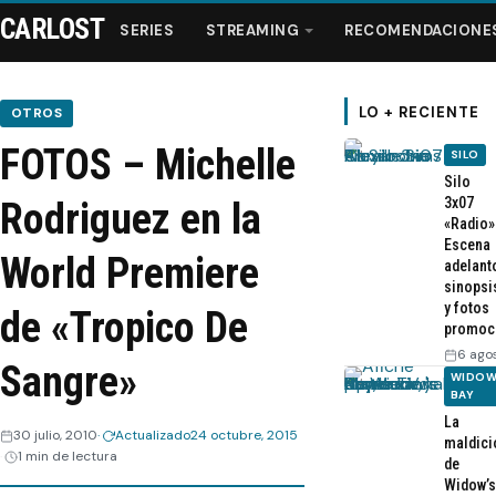
CARLOST
SERIES
STREAMING
RECOMENDACIONE
LO + RECIENTE
OTROS
FOTOS – Michelle
SILO
Series
Silo
3x07
Rodriguez en la
«Radio»
Streaming
Escena
World Premiere
adelant
sinopsi
Recomendaciones
y fotos
de «Tropico De
promoc
Videos
6 ago
Sangre»
WIDOW
BAY
Webisodios
La
30 julio, 2010
Actualizado
24 octubre, 2015
maldici
1 min de lectura
de
Widow’s