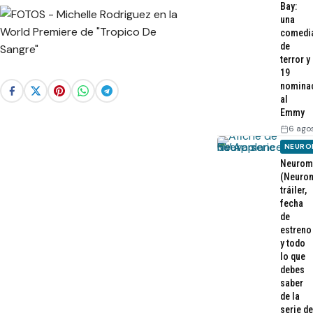
Bay:
una
comedi
de
terror y
19
nomina
al
Emmy
6 ago
NEURO
Neurom
(Neurom
tráiler,
fecha
de
estreno
y todo
lo que
debes
saber
de la
serie de