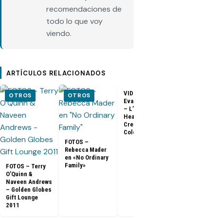
recomendaciones de
todo lo que voy
viendo.
ARTÍCULOS RELACIONADOS
VIDEO –
VIDEO –
OTROS
OTROS
Evangeline Lilly
Entrevista a
– L’Oreal
Matthew Fox 
Healthy Look
ArsenalTV
Creme Gloss
Color [HD]
FOTOS –
Rebecca Mader
en «No Ordinary
Family»
FOTOS – Terry
O’Quinn &
Naveen Andrews
– Golden Globes
Gift Lounge
2011