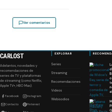
Ver comentarios
EXPLORAR
RECOMEND
CARLOST
Series
L
Adelantos, novedades y
d
recomendaciones de
Streaming
B
series de TV y plataformas
c
de streaming (como Netflix,
Recomendaciones
t
Apple TV+, HBO Max).
n
Videos
a
Facebook
Instagram
Webisodios
M
Contacto
Pinterest
P
G