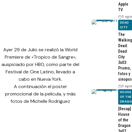
Apple
TV
5 ago
DEAD
CITY
The
Walking
Dead:
Ayer 29 de Julio se realizó la World
Dead
Premiere de «Tropico de Sangre»,
City
3x03:
auspiciado por HBO, como parte del
Promo,
Festival de Cine Latino, llevado a
fotos y
cabo en Nueva York.
sinopsi
A continuación el poster
3 ago
HOUSE
promocional de la pelicula, y más
OF THE
fotos de Michelle Rodriguez
DRAG
[Recap]
House
of the
Dragon
3x07