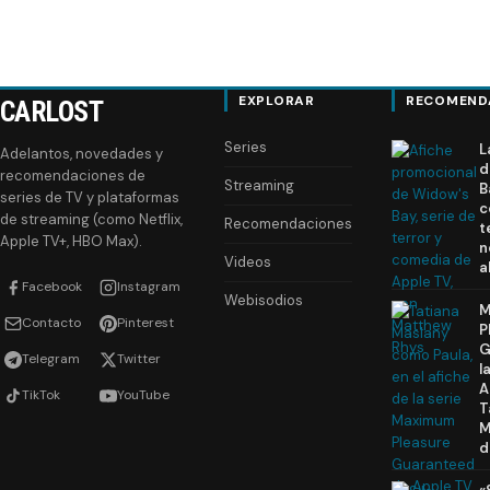
EXPLORAR
RECOMEND
CARLOST
Series
L
Adelantos, novedades y
d
recomendaciones de
Streaming
B
series de TV y plataformas
c
de streaming (como Netflix,
Recomendaciones
t
Apple TV+, HBO Max).
n
Videos
a
Facebook
Instagram
Webisodios
M
Contacto
Pinterest
P
G
Telegram
Twitter
l
A
TikTok
YouTube
T
M
d