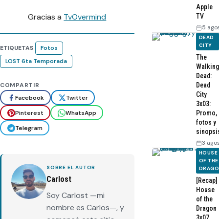
Apple
Gracias a
TvOvermind
TV
5 ago
DEAD
CITY
ETIQUETAS
Fotos
The
LOST 6ta Temporada
Walking
Dead:
Dead
COMPARTIR
City
Facebook
Twitter
3x03:
Pinterest
WhatsApp
Promo,
fotos y
Telegram
sinopsi
3 ago
HOUSE
OF THE
SOBRE EL AUTOR
DRAG
Carlost
[Recap]
House
Soy Carlost —mi
of the
nombre es Carlos—, y
Dragon
3x07