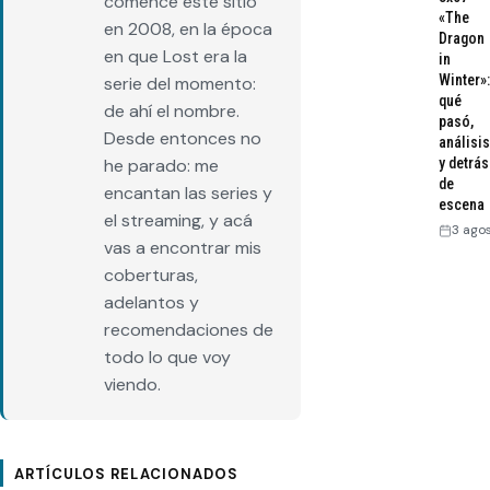
comencé este sitio
«The
en 2008, en la época
Dragon
en que Lost era la
in
Winter»:
serie del momento:
qué
de ahí el nombre.
pasó,
Desde entonces no
análisis
y detrás
he parado: me
de
encantan las series y
escena
el streaming, y acá
3 ago
vas a encontrar mis
coberturas,
adelantos y
recomendaciones de
todo lo que voy
viendo.
ARTÍCULOS RELACIONADOS