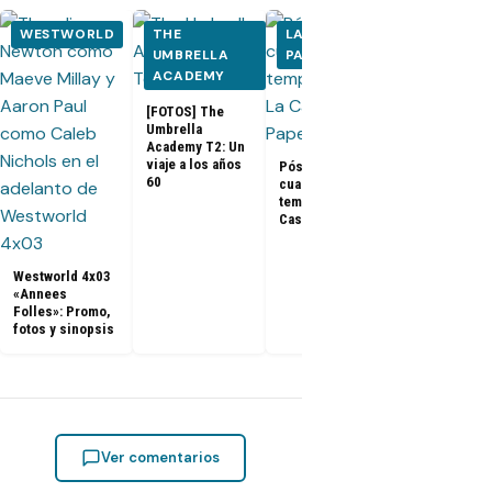
WESTWORLD
THE
LA CASA DE
THE WALK
UMBRELLA
PAPEL
DEAD
ACADEMY
[FOTOS] The
Umbrella
The Walking
Academy T2: Un
Dead 10x13
viaje a los años
Pósters de la
«What We
60
cuarta
Become»:
temporada de La
Promo, fotos
Casa de Papel
sinopsis
Westworld 4x03
«Annees
Folles»: Promo,
fotos y sinopsis
Ver comentarios