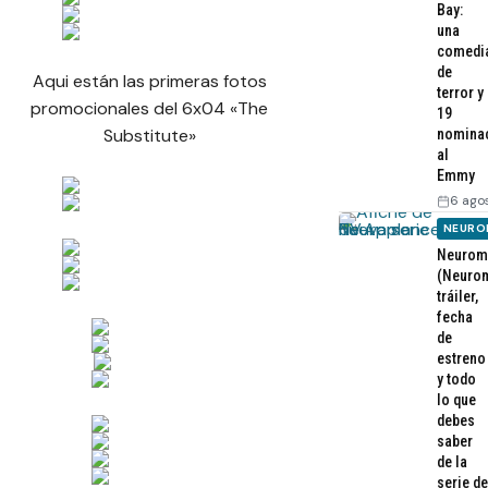
Bay:
una
comedi
de
Aqui están las primeras fotos
terror y
promocionales del 6x04 «The
19
Substitute»
nomina
al
Emmy
6 ago
NEURO
Neurom
(Neurom
tráiler,
fecha
de
estreno
y todo
lo que
debes
saber
de la
serie de