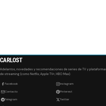
CARLOST
Adelantos, novedades y recomendaciones de series de TV y plataforma
de streaming (como Netflix, Apple TV+, HBO Max).
Facebook
Instagram
Contacto
Pinterest
Telegram
Twitter