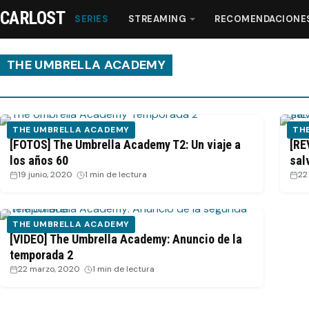
CARLOST
SERIES
STREAMING
RECOMENDACIONE
THE UMBRELLA ACADEMY
Series
THE UMBRELLA ACADEMY
TH
Streaming
[FOTOS] The Umbrella Academy T2: Un viaje a
[RE
los años 60
sal
19 junio, 2020
·
1 min de lectura
22
Recomendaciones
Videos
THE UMBRELLA ACADEMY
[VIDEO] The Umbrella Academy: Anuncio de la
temporada 2
Webisodios
22 marzo, 2020
·
1 min de lectura