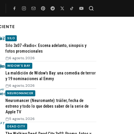
CIENTE
Buscar
SILO
Silo 3x07 «Radio»: Escena adelanto, sinopsis y
fotos promocionales
6 agosto, 2026
WIDOW'S BAY
La maldición de Widow’s Bay: una comedia de terror
y 19 nominaciones al Emmy
6 agosto, 2026
NEUROMANCER
Neuromancer (Neuromante): tráiler, fecha de
estreno y todo lo que debes saber de la serie de
Apple TV
5 agosto, 2026
DEAD CITY
The Walking Dead: Dead City 3x03: Promo, fotos y