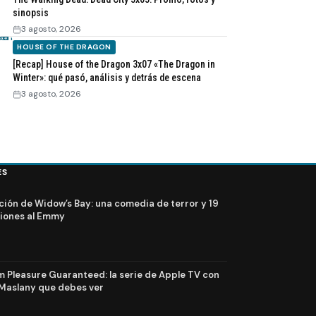
sinopsis
3 agosto, 2026
HOUSE OF THE DRAGON
[Recap] House of the Dragon 3x07 «The Dragon in
Winter»: qué pasó, análisis y detrás de escena
3 agosto, 2026
ES
ción de Widow’s Bay: una comedia de terror y 19
iones al Emmy
Pleasure Guaranteed: la serie de Apple TV con
Maslany que debes ver