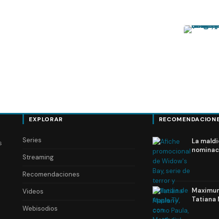
EXPLORAR
RECOMENDACION
Series
La maldi
s
nominac
Streaming
Recomendaciones
Maximum 
Videos
Tatiana 
Webisodios