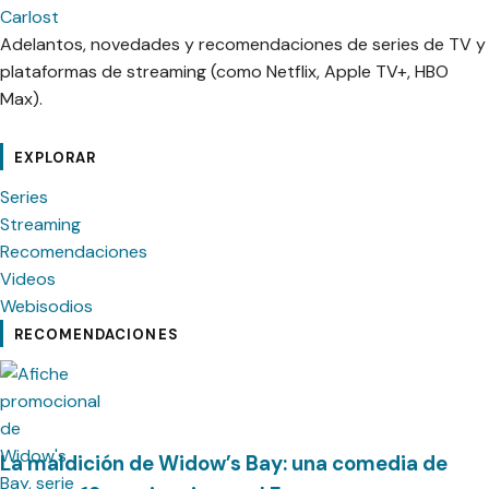
Carlost
Adelantos, novedades y recomendaciones de series de TV y
plataformas de streaming (como Netflix, Apple TV+, HBO
Max).
cebook
Instagram
Contacto
Pinterest
Telegram
Twitter
TikTok
YouTube
EXPLORAR
Series
Streaming
Recomendaciones
Videos
Webisodios
RECOMENDACIONES
La maldición de Widow’s Bay: una comedia de