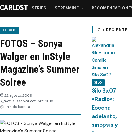
CARLOST
SERIES
STREAMING
RECOMENDACIONE
Series
LO + RECIENTE
OTROS
FOTOS – Sonya
Streaming
Walger en InStyle
Recomendaciones
Magazine’s Summer
Videos
Soiree
SILO
Silo 3x07
Webisodios
22 agosto, 2009
«Radio»:
Actualizado
24 octubre, 2015
Escena
1 min de lectura
adelanto,
sinopsis y