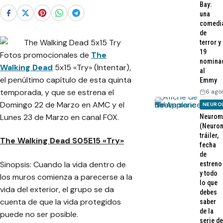
Bay:
una
comedi
de
terror y
19
Fotos promocionales de
The
nomina
Walking Dead
5x15 «Try» (Intentar),
al
el penúltimo capítulo de esta quinta
Emmy
temporada, y que se estrena el
6 ago
Domingo 22 de Marzo en AMC y el
NEURO
Lunes 23 de Marzo en canal FOX.
Neurom
(Neurom
tráiler,
The Walking Dead S05E15 «Try»
fecha
de
Sinopsis: Cuando la vida dentro de
estreno
y todo
los muros comienza a parecerse a la
lo que
vida del exterior, el grupo se da
debes
cuenta de que la vida protegidos
saber
de la
puede no ser posible.
serie de