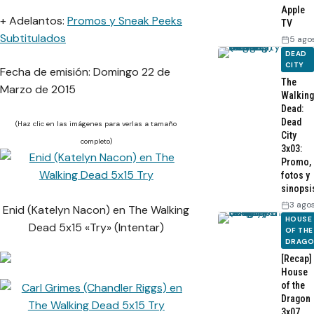
Apple
+ Adelantos:
Promos y Sneak Peeks
TV
Subtitulados
5 ago
DEAD
CITY
Fecha de emisión: Domingo 22 de
The
Marzo de 2015
Walking
Dead:
Dead
(Haz clic en las imágenes para verlas a tamaño
City
completo)
3x03:
Promo,
fotos y
sinopsi
3 ago
Enid (Katelyn Nacon) en The Walking
HOUSE
Dead 5x15 «Try» (Intentar)
OF THE
DRAG
[Recap]
House
of the
Dragon
3x07