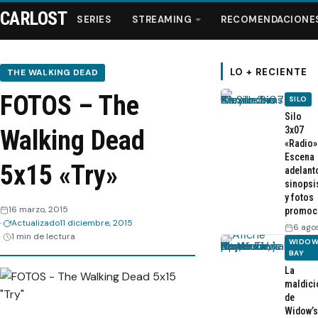
CARLOST
SERIES
STREAMING
RECOMENDACIONE
LO + RECIENTE
THE WALKING DEAD
FOTOS – The
SILO
Series
Silo
3x07
Walking Dead
«Radio»
Streaming
Escena
5x15 «Try»
adelant
sinopsi
Recomendaciones
y fotos
16 marzo, 2015
promoc
Actualizado
11 diciembre, 2015
Videos
6 ago
1 min de lectura
WIDOW
BAY
Webisodios
La
maldici
de
Widow’s