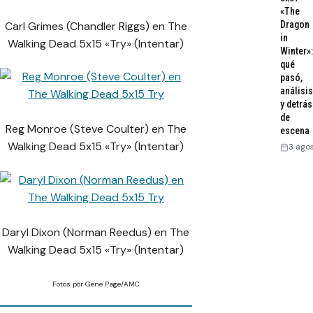
«The
Carl Grimes (Chandler Riggs) en The
Dragon
in
Walking Dead 5x15 «Try» (Intentar)
Winter»:
qué
pasó,
análisis
y detrás
de
Reg Monroe (Steve Coulter) en The
escena
Walking Dead 5x15 «Try» (Intentar)
3 ago
Daryl Dixon (Norman Reedus) en The
Walking Dead 5x15 «Try» (Intentar)
Fotos por Gene Page/AMC