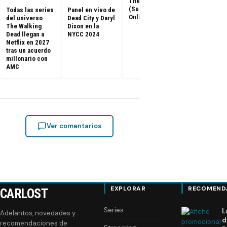
The Return
capítulos de
(Subtitulado
Todas las series
Panel en vivo de
Walking Dea
Online)
del universo
Dead City y Daryl
llegan a Netf
The Walking
Dixon en la
Latinoaméri
Dead llegan a
NYCC 2024
Netflix en 2027
tras un acuerdo
millonario con
AMC
Ver comentarios
EXPLORAR
RECOMEND
CARLOST
Series
L
Adelantos, novedades y
d
recomendaciones de