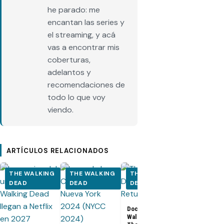
he parado: me
encantan las series y
el streaming, y acá
vas a encontrar mis
coberturas,
adelantos y
recomendaciones de
todo lo que voy
viendo.
ARTÍCULOS RELACIONADOS
THE WALKING
THE WALKING
THE WALKING
THE WALK
DEAD
DEAD
DEAD
DEAD
Documental The
Walking Dead:
Los últimos