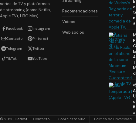
Streaming
B
series de TV y plataformas
c
de streaming (como Netflix,
Recomendaciones
t
Apple TV+, HBO Max).
n
Videos
a
Facebook
Instagram
Webisodios
M
Contacto
Pinterest
P
G
Telegram
Twitter
l
A
TikTok
YouTube
T
M
d
«
A
U
c
f
a
© 2026 Carlost
Contacto
Sobre este sitio
Política de Privacidad