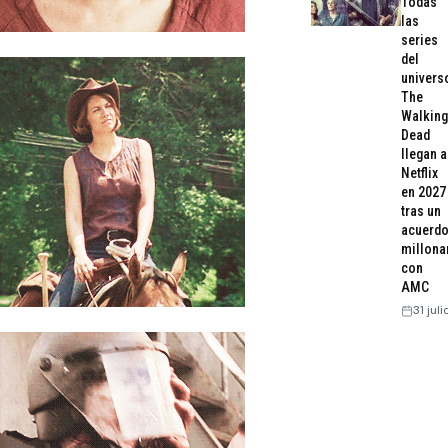
Todas
las
series
del
univers
The
Walking
Dead
llegan a
Netflix
en 2027
tras un
acuerd
millona
con
AMC
31 jul