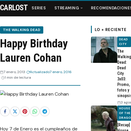
CARLOST
SERIES
STREAMING
RECOMENDACIONE
LO + RECIENTE
THE WALKING DEAD
Happy Birthday
DEAD
Series
CITY
The
Lauren Cohan
Walking
Streaming
Dead:
Dead
7 enero, 2013
Actualizado
7 enero, 2016
City
Recomendaciones
1 min de lectura
3x03:
Promo,
fotos y
Videos
sinopsi
3 ago
Webisodios
HOUSE
OF THE
DRAG
[Recap]
Hoy 7 de Enero es el cumpleaños de
House