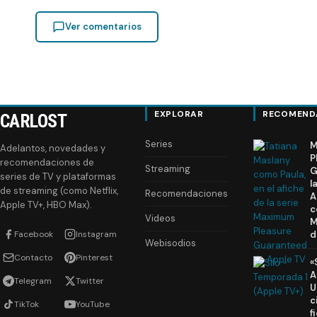
Ver comentarios
EXPLORAR
RECOMEND
CARLOST
Series
M
Adelantos, novedades y
P
recomendaciones de
Streaming
G
series de TV y plataformas
l
de streaming (como Netflix,
Recomendaciones
A
Apple TV+, HBO Max).
c
Videos
M
Facebook
Instagram
d
Webisodios
Contacto
Pinterest
«
A
Telegram
Twitter
U
c
TikTok
YouTube
f