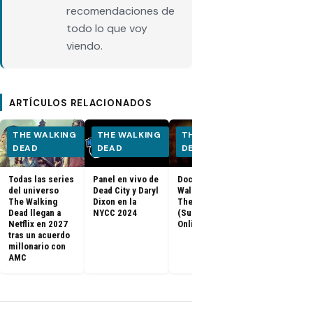
recomendaciones de
todo lo que voy
viendo.
ARTÍCULOS RELACIONADOS
THE WALKING
THE WALKING
THE WALKING
THE WALK
DEAD
DEAD
DEAD
DEAD
Todas las series
Panel en vivo de
Documental The
Los últimos
del universo
Dead City y Daryl
Walking Dead:
capítulos de
The Walking
Dixon en la
The Return
Walking Dea
Dead llegan a
NYCC 2024
(Subtitulado
llegan a Netf
Netflix en 2027
Online)
Latinoaméri
tras un acuerdo
millonario con
AMC