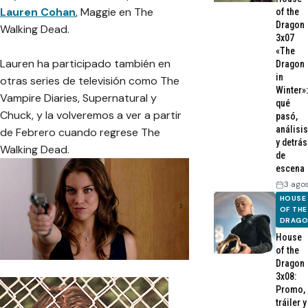
Lauren Cohan
, Maggie en The
of the
Dragon
Walking Dead.
3x07
«The
Lauren ha participado también en
Dragon
in
otras series de televisión como The
Winter»:
Vampire Diaries, Supernatural y
qué
Chuck, y la volveremos a ver a partir
pasó,
análisis
de Febrero cuando regrese The
y detrás
Walking Dead.
de
escena
3 ago
HOUSE
OF THE
DRAG
House
of the
Dragon
3x08:
Promo,
tráiler y