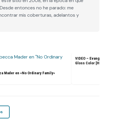
este sitio en 2008, en la época en que
e. Desde entonces no he parado: me
encontrar mis coberturas, adelantos y
VIDEO – Evangeline Lilly – L’Ore
Gloss Color [HD]
a Mader en «No Ordinary Family»
os