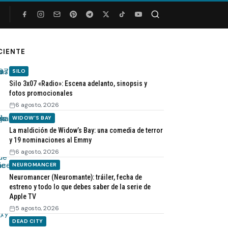
Buscar
CIENTE
SILO
Silo 3x07 «Radio»: Escena adelanto, sinopsis y
fotos promocionales
6 agosto, 2026
WIDOW'S BAY
La maldición de Widow’s Bay: una comedia de terror
y 19 nominaciones al Emmy
6 agosto, 2026
NEUROMANCER
Neuromancer (Neuromante): tráiler, fecha de
estreno y todo lo que debes saber de la serie de
Apple TV
5 agosto, 2026
DEAD CITY