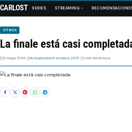
CARLOST
SERIES
STREAMING
RECOMENDACIONE
OTROS
La finale está casi completad
Series
2 mayo, 2010
Actualizado
24 octubre, 2015
1 min de lectura
Streaming
Recomendaciones
Videos
Webisodios