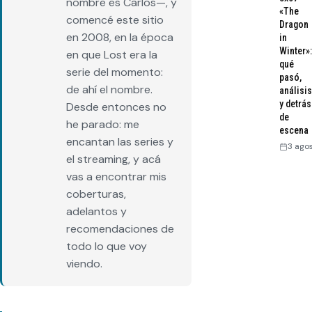
nombre es Carlos—, y
«The
comencé este sitio
Dragon
en 2008, en la época
in
Winter»:
en que Lost era la
qué
serie del momento:
pasó,
de ahí el nombre.
análisis
y detrás
Desde entonces no
de
he parado: me
escena
encantan las series y
3 ago
el streaming, y acá
vas a encontrar mis
coberturas,
adelantos y
recomendaciones de
todo lo que voy
viendo.