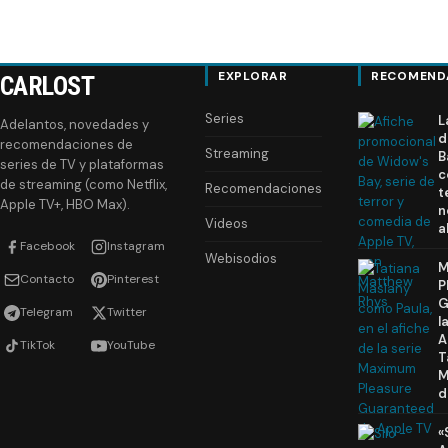
EXPLORAR
RECOMEND
CARLOST
Series
L
Adelantos, novedades y
d
recomendaciones de
Streaming
B
series de TV y plataformas
c
de streaming (como Netflix,
Recomendaciones
t
Apple TV+, HBO Max).
n
Videos
a
Facebook
Instagram
Webisodios
M
Contacto
Pinterest
P
G
Telegram
Twitter
l
A
TikTok
YouTube
T
M
d
«