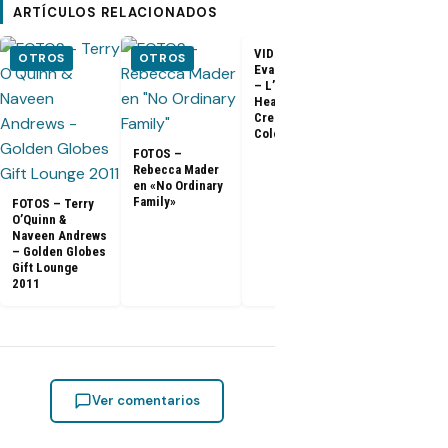
ARTÍCULOS RELACIONADOS
VIDEO –
VIDEO –
OTROS
OTROS
Evangeline Lilly
Entrevista a
– L’Oreal
Matthew Fox 
Healthy Look
ArsenalTV
Creme Gloss
Color [HD]
FOTOS –
Rebecca Mader
en «No Ordinary
Family»
FOTOS – Terry
O’Quinn &
Naveen Andrews
– Golden Globes
Gift Lounge
2011
Ver comentarios