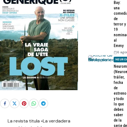
Bay:
una
comedi
de
terror y
19
nomina
al
Emmy
6 ago
NEURO
Neurom
(Neurom
tráiler,
fecha
de
estreno
y todo
lo que
debes
saber
de la
La revista titula «La verdadera
serie de