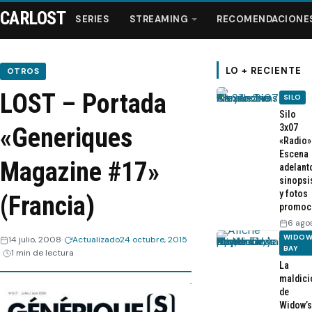
CARLOST
SERIES
STREAMING
RECOMENDACIONE
LO + RECIENTE
OTROS
LOST – Portada
SILO
Series
Silo
3x07
«Generiques
«Radio»
Streaming
Escena
Magazine #17»
adelant
sinopsi
Recomendaciones
y fotos
(Francia)
promoc
Videos
6 ago
WIDOW
14 julio, 2008
Actualizado
24 octubre, 2015
BAY
1 min de lectura
Webisodios
La
maldici
de
Widow’s