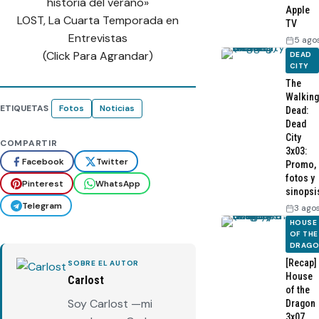
historia del verano»
Apple
LOST, La Cuarta Temporada en
TV
Entrevistas
5 ago
(Click Para Agrandar)
DEAD
CITY
The
Walking
ETIQUETAS
Fotos
Noticias
Dead:
Dead
City
COMPARTIR
3x03:
Facebook
Twitter
Promo,
fotos y
Pinterest
WhatsApp
sinopsi
Telegram
3 ago
HOUSE
OF THE
DRAG
[Recap]
SOBRE EL AUTOR
House
Carlost
of the
Soy Carlost —mi
Dragon
3x07