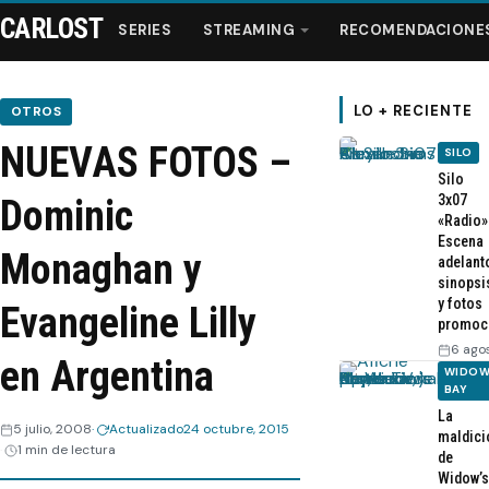
CARLOST
SERIES
STREAMING
RECOMENDACIONE
LO + RECIENTE
OTROS
NUEVAS FOTOS –
SILO
Series
Silo
3x07
Dominic
«Radio»
Streaming
Escena
Monaghan y
adelant
sinopsi
Recomendaciones
y fotos
Evangeline Lilly
promoc
Videos
6 ago
en Argentina
WIDOW
BAY
Webisodios
La
5 julio, 2008
Actualizado
24 octubre, 2015
maldici
1 min de lectura
de
Widow’s