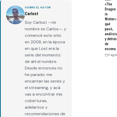
«The
SOBRE EL AUTOR
Dragon
Carlost
in
Winter»:
Soy Carlost —mi
qué
nombre es Carlos—, y
pasó,
análisis
comencé este sitio
y detrás
en 2008, en la época
de
en que Lost era la
escena
serie del momento:
3 ago
de ahí el nombre.
Desde entonces no
he parado: me
encantan las series y
el streaming, y acá
vas a encontrar mis
coberturas,
adelantos y
recomendaciones de