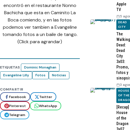
Apple
encontró en el restaurante Nonno
TV
Bachicha que esta en Caminito La
5 ago
Boca comiendo, y en las fotos
DEAD
podemos ver tambien a Evangeline
CITY
tomando fotos a un baile de tango.
The
Walking
(Click para agrandar)
Dead:
Dead
City
3x03:
Promo,
ETIQUETAS
Dominic Monaghan
fotos y
Evangeline Lilly
Fotos
Noticias
sinopsi
3 ago
COMPARTIR
HOUSE
OF THE
Facebook
Twitter
DRAG
Pinterest
WhatsApp
[Recap]
House
Telegram
of the
Dragon
3x07