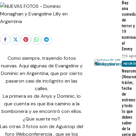
Bay:
una
comedi
de
terror y
19
nomina
al
Emmy
6 ago
Como siempre, trayendo fotos
NEURO
nuevas. Aqui algunas de Evangeline y
Neurom
Dominic en Argentina, que por cierto
(Neurom
pasaron casi de incógnito en las
tráiler,
calles.
fecha
de
La primera es de Anys y Dominic, lo
estreno
que cuenta es que iba camino a la
y todo
bombonera y se encontró con ellos.
lo que
debes
¿Que suerte no?.
saber
Las otras 3 fotos son de Agustop del
de la
foro Webconferencia , que se los
serie de