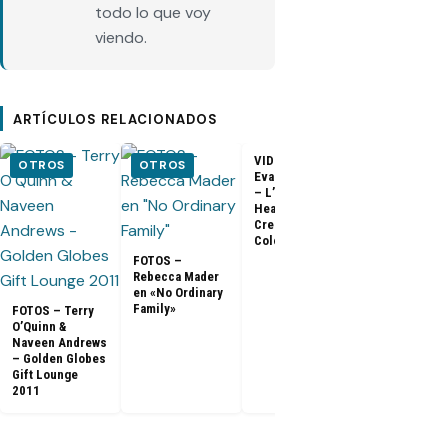
todo lo que voy
viendo.
ARTÍCULOS RELACIONADOS
VIDEO –
VIDEO –
OTROS
OTROS
Evangeline Lilly
Entrevista a
– L’Oreal
Matthew Fox 
Healthy Look
ArsenalTV
Creme Gloss
Color [HD]
FOTOS –
Rebecca Mader
en «No Ordinary
Family»
FOTOS – Terry
O’Quinn &
Naveen Andrews
– Golden Globes
Gift Lounge
2011