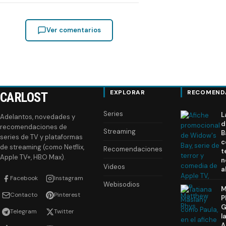
Ver comentarios
EXPLORAR
RECOMEND
CARLOST
Series
L
Adelantos, novedades y
d
recomendaciones de
Streaming
B
series de TV y plataformas
c
de streaming (como Netflix,
Recomendaciones
t
Apple TV+, HBO Max).
n
Videos
a
Facebook
Instagram
Webisodios
M
Contacto
Pinterest
P
G
Telegram
Twitter
l
A