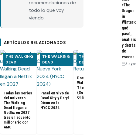
recomendaciones de
«The
todo lo que voy
Dragon
in
viendo.
Winter»:
qué
pasó,
análisis
ARTÍCULOS RELACIONADOS
y detrás
de
THE WALKING
THE WALKING
THE WALKING
THE WALK
escena
DEAD
DEAD
DEAD
DEAD
3 ago
Documental The
Walking Dead:
Los últimos
The Return
capítulos de
(Subtitulado
Todas las series
Panel en vivo de
Walking Dea
Online)
del universo
Dead City y Daryl
llegan a Netf
The Walking
Dixon en la
Latinoaméri
Dead llegan a
NYCC 2024
Netflix en 2027
tras un acuerdo
millonario con
AMC