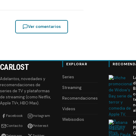
Ver comentarios
EXPLORAR
RECOMEND
CARLOST
Series
L
Adelantos, novedades y
d
recomendaciones de
Streaming
B
series de TV y plataformas
c
de streaming (como Netflix,
Recomendaciones
t
Apple TV+, HBO Max).
n
Videos
a
Facebook
Instagram
Webisodios
M
Contacto
Pinterest
P
G
Telegram
Twitter