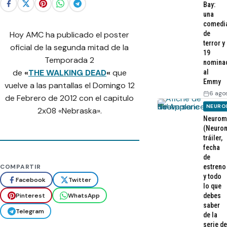
Bay:
una
comedi
de
Hoy AMC ha publicado el poster
terror y
oficial de la segunda mitad de la
19
Temporada 2
nomina
de
«
THE WALKING DEAD
«
que
al
Emmy
vuelve a las pantallas el Domingo 12
6 ago
de Febrero de 2012 con el capitulo
NEURO
2x08 «Nebraska».
Neurom
(Neurom
tráiler,
fecha
de
estreno
COMPARTIR
y todo
Facebook
Twitter
lo que
Pinterest
WhatsApp
debes
saber
Telegram
de la
serie de