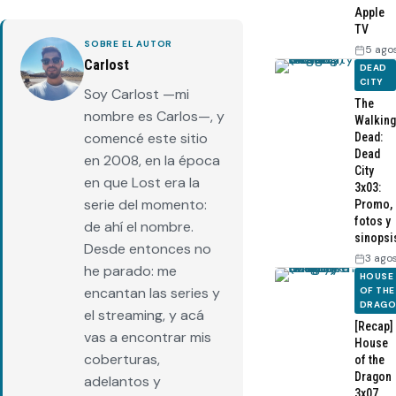
Apple
TV
SOBRE EL AUTOR
5 ago
Carlost
DEAD
CITY
Soy Carlost —mi
The
nombre es Carlos—, y
Walking
comencé este sitio
Dead:
Dead
en 2008, en la época
City
en que Lost era la
3x03:
serie del momento:
Promo,
fotos y
de ahí el nombre.
sinopsi
Desde entonces no
3 ago
he parado: me
HOUSE
encantan las series y
OF THE
DRAG
el streaming, y acá
[Recap]
vas a encontrar mis
House
coberturas,
of the
Dragon
adelantos y
3x07