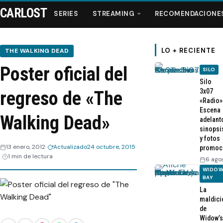
CARLOST
SERIES
STREAMING
RECOMENDACIONE
LO + RECIENTE
THE WALKING DEAD
Poster oficial del
SILO
Series
Silo
3x07
regreso de «The
«Radio»
Streaming
Escena
Walking Dead»
adelant
sinopsi
Recomendaciones
y fotos
13 enero, 2012
Actualizado
24 octubre, 2015
promoc
1 min de lectura
Videos
6 ago
WIDOW
BAY
Webisodios
La
maldici
de
Widow’s