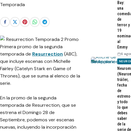
Bay:
una
comedi
de
terror y
19
nomina
al
Primera promo de la segunda
Emmy
temporada de
Resurrection
(ABC),
6 ago
que incluye escenas con Michelle
NEURO
Fairley (Catelyn Stark en Game of
Neurom
(Neurom
Thrones), que se suma al elenco de la
tráiler,
serie.
fecha
de
estreno
En la promo de la segunda
y todo
temporada de Resurrection, que se
lo que
estrena el Domingo 28 de
debes
saber
Septiembre, podemos ver escenas
de la
nuevas, incluyendo la incorporación
serie de