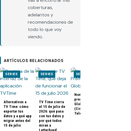
vas a encontrar mis
coberturas,
adelantos y
recomendaciones de
todo lo que voy
viendo.
ARTÍCULOS RELACIONADOS
SERIES
SERIES
SERIES
SERIES
Nominados a los
El Juego del
premios Golden
Calamar:
Alternativas a
TV Time cierra
Globes 2025
Temporada 2 
TV Time: cómo
el 15 de julio de
(Cine y
ya tienen fe
exportar tus
2026: qué pasa
Televisión)
de estreno
datos y a qué app
con tus datos y
migrar antes del
por qué todos
15 de julio
miran a
Letterboxd