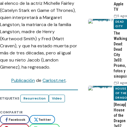
al elenco de la actriz Michelle Fairley
Apple
TV
(Catelyn Stark en Game of Thrones),
5 ago
quien interpretará a Margaret
DEAD
Langston, la matriarca de la familia
CITY
Langston, madre de Henry
The
(Kurtwood Smith) y Fred (Matt
Walking
Dead:
Craven), y que ha estado muerta por
Dead
más de tres décadas, pero al igual
City
que su nieto Jacob (Landon
3x03:
Promo,
Gimenez), ha regresado.
fotos y
sinopsi
Publicación
de
Carlost.net
.
3 ago
HOUSE
OF THE
DRAG
ETIQUETAS
Resurrection
Video
[Recap]
House
COMPARTIR
of the
Facebook
Twitter
Dragon
3x07