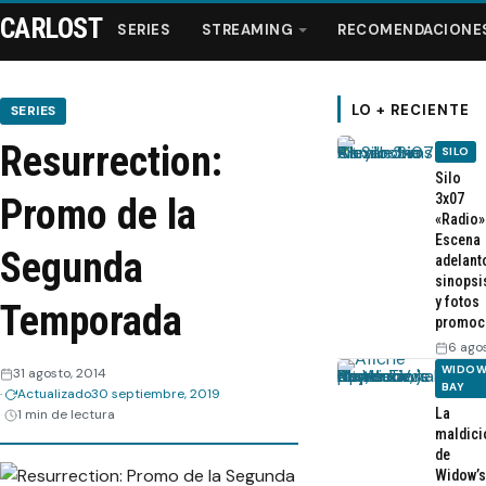
CARLOST
SERIES
STREAMING
RECOMENDACIONE
LO + RECIENTE
SERIES
Resurrection:
SILO
Series
Silo
3x07
Promo de la
«Radio»
Streaming
Escena
Segunda
adelant
sinopsi
Recomendaciones
y fotos
Temporada
promoc
Videos
6 ago
WIDOW
31 agosto, 2014
BAY
Actualizado
30 septiembre, 2019
Webisodios
La
1 min de lectura
maldici
de
Widow’s