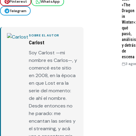
Pinterest
WhatsApp
«The
Dragon
Telegram
in
Winter»:
qué
pasó,
SOBRE EL AUTOR
análisis
Carlost
y detrás
de
Soy Carlost —mi
escena
nombre es Carlos—, y
3 ago
comencé este sitio
en 2008, en la época
en que Lost era la
serie del momento:
de ahí el nombre.
Desde entonces no
he parado: me
encantan las series y
el streaming, y acá