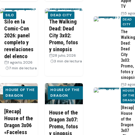
Apple
TV
5 ago
SILO
DEAD CITY
DEAD
Silo en la
The Walking
CITY
Comic-Con
Dead: Dead
The
2026: panel
City 3x02:
Walking
completo y
Promo, fotos
Dead:
revelaciones
y sinopsis
Dead
City
del elenco
28 julio, 2026
·
3x03:
3 min de lectura
1 agosto, 2026
·
Promo,
7 min de lectura
fotos y
sinopsi
3 ago
HOUSE OF THE
HOUSE OF THE
HOUSE
DRAGON
DRAGON
OF THE
DRAG
[Recap]
[Recap]
House of the
House
House of the
Dragon 3x07:
of the
Dragon 3x06
Dragon
Promo, fotos
3x07
«Faceless
y sinopsis