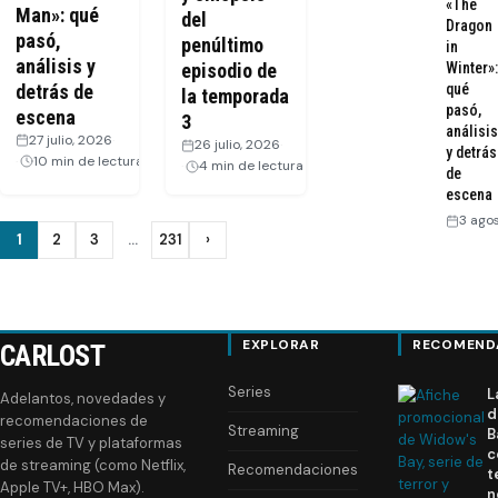
«The
Man»: qué
del
Dragon
pasó,
penúltimo
in
análisis y
Winter»:
episodio de
detrás de
qué
la temporada
pasó,
escena
3
análisis
27 julio, 2026
·
26 julio, 2026
·
y detrás
10 min de lectura
4 min de lectura
de
escena
3 ago
Paginación
1
2
3
…
231
›
Siguiente
de
entradas
EXPLORAR
RECOMEND
CARLOST
Series
L
Adelantos, novedades y
d
recomendaciones de
Streaming
B
series de TV y plataformas
c
de streaming (como Netflix,
Recomendaciones
t
Apple TV+, HBO Max).
n