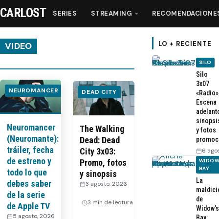
CARLOST
SERIES
STREAMING
RECOMENDACIONE
LO + RECIENTE
VIDEO
SILO
Series
Silo
3x07
NEUROMANCER
DEAD CITY
«Radio»
Streaming
Escena
adelant
sinopsi
Neuromancer
Recomendaciones
The Walking
y fotos
(Neuromante):
Dead: Dead
promoc
tráiler, fecha
City 3x03:
6 ago
Videos
de estreno y
WIDOW
Promo, fotos
BAY
todo lo que
y sinopsis
La
Webisodios
debes saber
3 agosto, 2026
maldici
·
de la serie
de
3 min de lectura
de Apple TV
Widow’s
5 agosto, 2026
Bay: