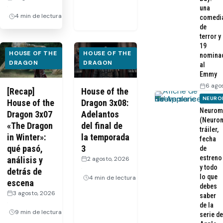
·
una
4 min de lectura
comedi
de
terror y
19
HOUSE OF THE
HOUSE OF THE
nomina
DRAGON
DRAGON
al
Emmy
6 ago
[Recap]
House of the
NEURO
House of the
Dragon 3x08:
Neurom
Dragon 3x07
Adelantos
(Neurom
«The Dragon
del final de
tráiler,
in Winter»:
la temporada
fecha
qué pasó,
3
de
estreno
análisis y
2 agosto, 2026
y todo
·
detrás de
lo que
4 min de lectura
escena
debes
3 agosto, 2026
saber
·
de la
9 min de lectura
serie de