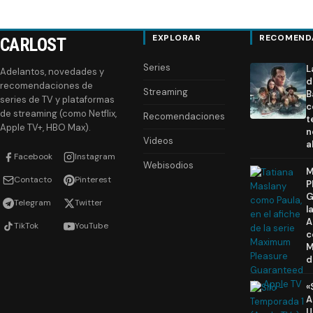
EXPLORAR
RECOMEND
CARLOST
Series
L
Adelantos, novedades y
d
recomendaciones de
Streaming
B
series de TV y plataformas
c
de streaming (como Netflix,
Recomendaciones
t
Apple TV+, HBO Max).
n
Videos
a
Facebook
Instagram
Webisodios
M
Contacto
Pinterest
P
G
Telegram
Twitter
l
A
TikTok
YouTube
c
M
d
«
A
U