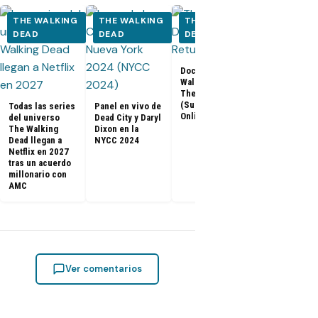
THE WALKING
THE WALKING
THE WALKING
THE WALK
DEAD
DEAD
DEAD
DEAD
Los últimos
Documental The
capítulos de
Walking Dead:
Walking Dea
The Return
llegan a Netf
(Subtitulado
Todas las series
Panel en vivo de
Latinoaméri
Online)
del universo
Dead City y Daryl
The Walking
Dixon en la
Dead llegan a
NYCC 2024
Netflix en 2027
tras un acuerdo
millonario con
AMC
Ver comentarios