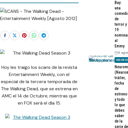
Bay:
una
comedi
de
terror y
19
nomina
al
Emmy
6 ago
NEURO
Hoy les traigo los scans de la revista
Neurom
(Neurom
Entertainment Weekly, con el
tráiler,
especial de la tercera temporada de
fecha
The Walking Dead, que se estrena en
de
estreno
AMC el 14 de Octubre, mientras que
y todo
en FOX será el día 15.
lo que
debes
saber
de la
serie de