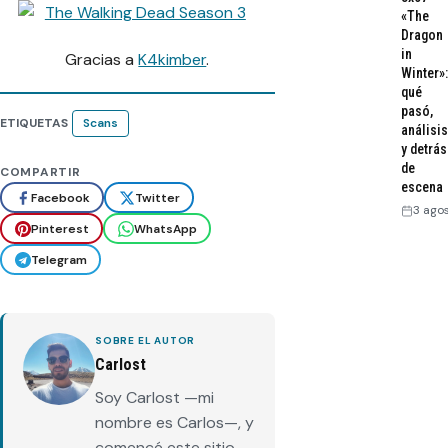
«The
Dragon
in
Gracias a
K4kimber
.
Winter»:
qué
pasó,
ETIQUETAS
Scans
análisis
y detrás
de
COMPARTIR
escena
Facebook
Twitter
3 ago
Pinterest
WhatsApp
Telegram
SOBRE EL AUTOR
Carlost
Soy Carlost —mi
nombre es Carlos—, y
comencé este sitio