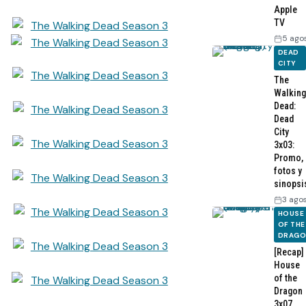
Apple
TV
5 ago
DEAD
CITY
The
Walking
Dead:
Dead
City
3x03:
Promo,
fotos y
sinopsi
3 ago
HOUSE
OF THE
DRAG
[Recap]
House
of the
Dragon
3x07