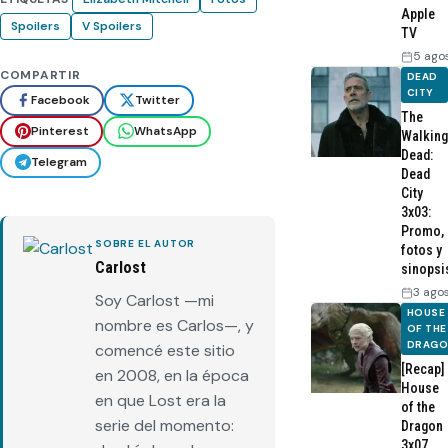
Apple
Spoilers
V Spoilers
TV
5 ago
COMPARTIR
DEAD
CITY
Facebook
Twitter
The
Pinterest
WhatsApp
Walking
Dead:
Telegram
Dead
City
3x03:
Promo,
SOBRE EL AUTOR
fotos y
Carlost
sinopsi
3 ago
Soy Carlost —mi
HOUSE
nombre es Carlos—, y
OF THE
DRAG
comencé este sitio
[Recap]
en 2008, en la época
House
en que Lost era la
of the
serie del momento:
Dragon
3x07