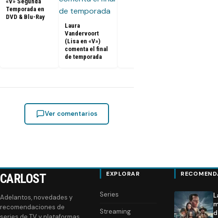
«V» Segunda
Temporada en
DVD & Blu-Ray
Laura
FOTOS
Vandervoort
Promocional
(Lisa en «V»)
– V 2x10
comenta el final
«Mother’s Da
de temporada
[Season Fina
Ver comentarios
EXPLORAR
RECOMEND
CARLOST
Series
L
Adelantos, novedades y
m
recomendaciones de
Streaming
d
series de TV y plataformas