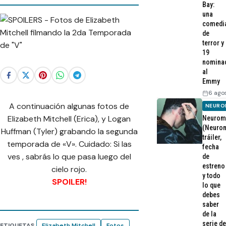
Bay:
una
comedi
de
terror y
19
nomina
al
Emmy
6 ago
A continuación algunas fotos de
NEURO
Elizabeth Mitchell (Erica), y Logan
Neurom
(Neurom
Huffman (Tyler) grabando la segunda
tráiler,
temporada de «V». Cuidado: Si las
fecha
ves , sabrás lo que pasa luego del
de
estreno
cielo rojo.
y todo
SPOILER!
lo que
debes
saber
de la
serie de
ETIQUETAS
Elizabeth Mitchell
Fotos