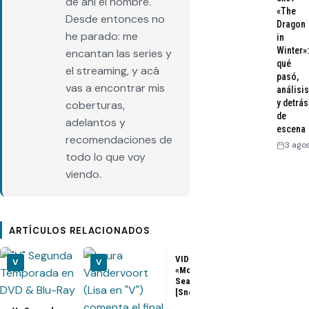
de ahí el nombre.
«The
Desde entonces no
Dragon
he parado: me
in
Winter»:
encantan las series y
qué
el streaming, y acá
pasó,
vas a encontrar mis
análisis
y detrás
coberturas,
de
adelantos y
escena
recomendaciones de
3 ago
todo lo que voy
viendo.
ARTÍCULOS RELACIONADOS
VIDEOS – V 2x10
V
V
V
«Mother’s Day»
Season Finale
[Sneak Peeks]