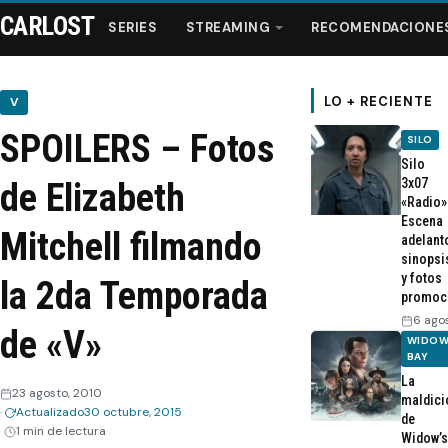
CARLOST
SERIES
STREAMING
RECOMENDACIONE
LO + RECIENTE
V
SPOILERS – Fotos
SILO
Series
Silo
3x07
de Elizabeth
«Radio»
Streaming
Escena
Mitchell filmando
adelant
sinopsi
Recomendaciones
y fotos
la 2da Temporada
promoc
Videos
6 ago
de «V»
WIDOW
BAY
Webisodios
La
23 agosto, 2010
maldici
Actualizado
30 octubre, 2015
de
1 min de lectura
Widow’s