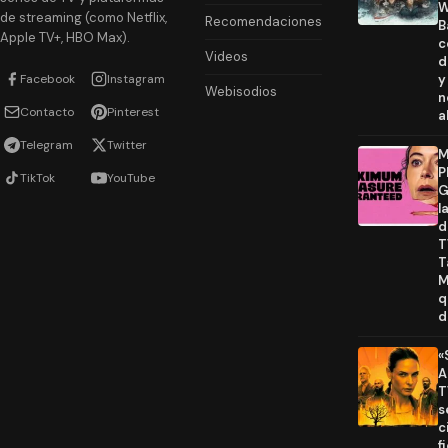
W
de streaming (como Netflix,
Recomendaciones
B
Apple TV+, HBO Max).
c
Videos
d
Facebook
Instagram
y
Webisodios
n
Contacto
Pinterest
a
Telegram
Twitter
M
P
TikTok
YouTube
G
l
d
T
T
M
q
d
«
A
T
s
c
f