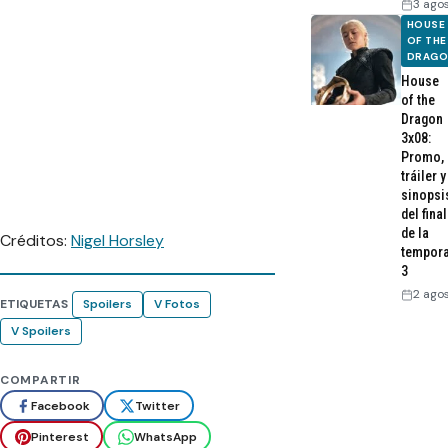
3 ago
HOUSE
OF THE
DRAG
House
of the
Dragon
3x08:
Promo,
tráiler y
sinopsi
del final
de la
Créditos:
Nigel Horsley
tempor
3
2 ago
ETIQUETAS
Spoilers
V Fotos
V Spoilers
COMPARTIR
Facebook
Twitter
Pinterest
WhatsApp