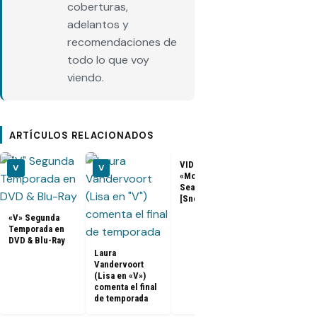
coberturas,
adelantos y
recomendaciones de
todo lo que voy
viendo.
ARTÍCULOS RELACIONADOS
VIDEOS – V 2x10
V
V
V
«Mother’s Day»
Season Finale
[Sneak Peeks]
«V» Segunda
FOTOS
Temporada en
Promocional
DVD & Blu-Ray
– V 2x10
Laura
«Mother’s Da
Vandervoort
[Season Fina
(Lisa en «V»)
comenta el final
de temporada