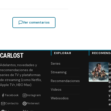
Ver comentarios
EXPLORAR
RECOMEND
CARLOST
Series
L
Adelantos, novedades y
m
recomendaciones de
Streaming
d
series de TV y plataformas
W
de streaming (como Netflix,
Recomendaciones
B
Apple TV+, HBO Max).
c
Videos
d
Facebook
Instagram
y
Webisodios
n
Contacto
Pinterest
a