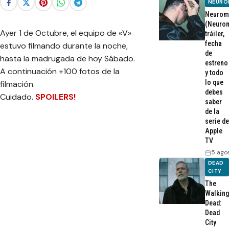
NEURO
Neurom
(Neurom
Ayer 1 de Octubre, el equipo de «V»
tráiler,
fecha
estuvo filmando durante la noche,
de
hasta la madrugada de hoy Sábado.
estreno
A continuación +100 fotos de la
y todo
lo que
filmación.
debes
Cuidado.
SPOILERS!
saber
de la
serie de
Apple
TV
5 ago
DEAD
CITY
The
Walking
Dead:
Dead
City