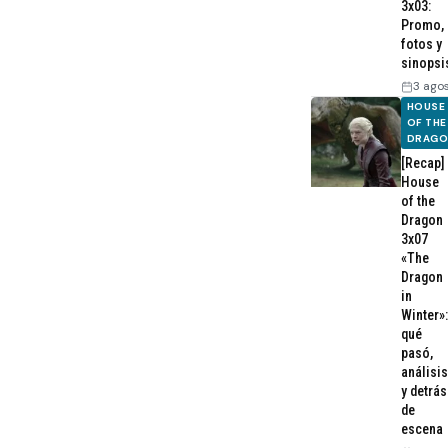
3x03:
Promo,
fotos y
sinopsi
3 ago
HOUSE
OF THE
DRAG
[Recap]
House
of the
Dragon
3x07
«The
Dragon
in
Winter»:
qué
pasó,
análisis
y detrás
de
escena