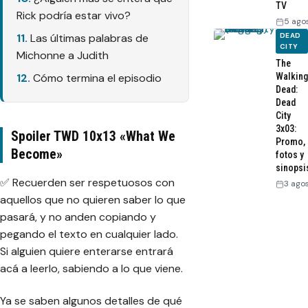
TV
Rick podría estar vivo?
5 ago
Las últimas palabras de
DEAD
CITY
Michonne a Judith
The
Cómo termina el episodio
Walking
Dead:
Dead
City
3x03:
Spoiler TWD 10x13 «What We
Promo,
Become»
fotos y
sinopsi
✅ Recuerden ser respetuosos con
3 ago
aquellos que no quieren saber lo que
pasará, y no anden copiando y
pegando el texto en cualquier lado.
Si alguien quiere enterarse entrará
acá a leerlo, sabiendo a lo que viene.
Ya se saben algunos detalles de qué