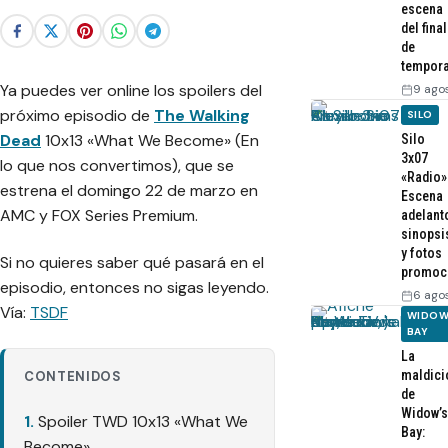
escena
del final
de
tempor
Ya puedes ver online los spoilers del
9 ago
próximo episodio de
The Walking
SILO
Dead
10x13 «What We Become» (En
Silo
3x07
lo que nos convertimos), que se
«Radio»
estrena el domingo 22 de marzo en
Escena
AMC y FOX Series Premium.
adelant
sinopsi
y fotos
Si no quieres saber qué pasará en el
promoc
episodio, entonces no sigas leyendo.
6 ago
Vía:
TSDF
WIDOW
BAY
La
maldici
CONTENIDOS
de
Widow’s
Spoiler TWD 10x13 «What We
Bay:
Become»