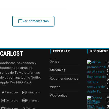
Ver comentarios
EXPLORAR
RECOMEND
CARLOST
Series
L
Adelantos, novedades y
d
recomendaciones de
Streaming
B
series de TV y plataformas
c
de streaming (como Netflix,
Recomendaciones
t
Apple TV+, HBO Max).
n
Videos
a
Facebook
Instagram
Webisodios
M
Contacto
Pinterest
P
G
Telegram
Twitter