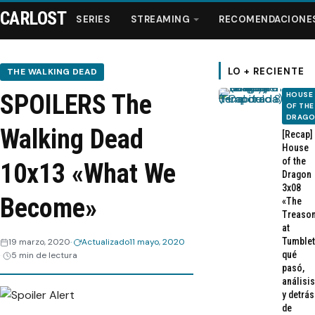
CARLOST
SERIES
STREAMING
RECOMENDACIONE
LO + RECIENTE
THE WALKING DEAD
SPOILERS The
HOUSE
Series
OF THE
DRAG
Walking Dead
[Recap]
Streaming
House
of the
10x13 «What We
Dragon
Recomendaciones
3x08
Become»
«The
Treaso
Videos
at
Tumblet
19 marzo, 2020
Actualizado
11 mayo, 2020
qué
5 min de lectura
Webisodios
pasó,
análisis
y detrás
de