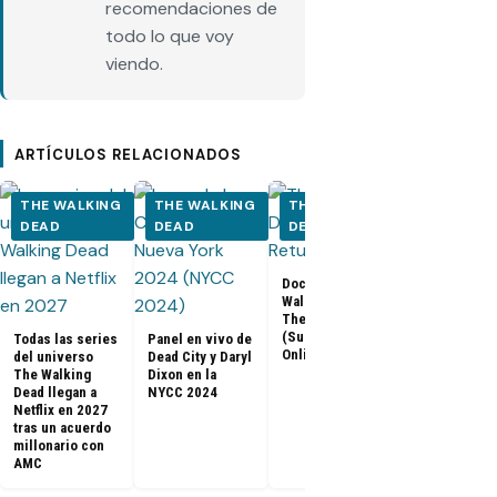
recomendaciones de
todo lo que voy
viendo.
ARTÍCULOS RELACIONADOS
THE WALKING
THE WALKING
THE WALKING
THE WALK
DEAD
DEAD
DEAD
DEAD
Los últimos
Documental The
capítulos de
Walking Dead:
Walking Dea
The Return
llegan a Netf
(Subtitulado
Todas las series
Panel en vivo de
Latinoaméri
Online)
del universo
Dead City y Daryl
The Walking
Dixon en la
Dead llegan a
NYCC 2024
Netflix en 2027
tras un acuerdo
millonario con
AMC