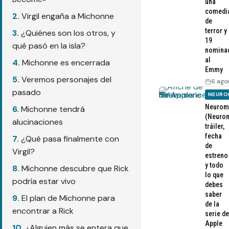
una
comedi
Virgil engaña a Michonne
de
terror y
¿Quiénes son los otros, y
19
qué pasó en la isla?
nomina
al
Michonne es encerrada
Emmy
Veremos personajes del
6 ago
pasado
NEURO
Neurom
Michonne tendrá
(Neurom
alucinaciones
tráiler,
fecha
¿Qué pasa finalmente con
de
Virgil?
estreno
y todo
Michonne descubre que Rick
lo que
podría estar vivo
debes
saber
El plan de Michonne para
de la
encontrar a Rick
serie de
Apple
¿Alguien más se entera que