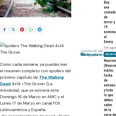
Bay:
una
comedi
de
terror y
19
nomina
al
Emmy
6 ago
NEURO
Neurom
Como cada semana, ya puedes leer
(Neurom
el resumen completo con spoilers del
tráiler,
fecha
próximo capítulo de
The Walking
de
Dead
4x14 «The Grove» (La
estreno
Arboleda), que se estrena este
y todo
lo que
Domingo 16 de Marzo en AMC y el
debes
Lunes 17 de Marzo en canal FOX
saber
Latinoamérica y España.
de la
serie de