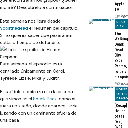
¿Se encontrarán los grupos? ¿Quién
Apple
morirá? Descúbrelo a continuación.
TV
5 ago
Esta semana nos llega desde
DEAD
CITY
Spoilthedead
el resumen del capítulo.
The
Si no quieres saber qué pasará aún
Walking
estás a tiempo de detenerte.
Dead:
Dead
City
3x03:
Esta semana, el episodio está
Promo,
centrado únicamente en Carol,
fotos y
sinopsi
Tyreese, Lizzie, Mika y Judith.
3 ago
HOUSE
El capítulo comienza con la escena
OF THE
que vimos en el
Sneak Peek
, como si
DRAG
fuera un sueño, donde aparece Lizzie
[Recap]
House
jugando con un caminante afuera de
of the
una casa.
Dragon
3x07