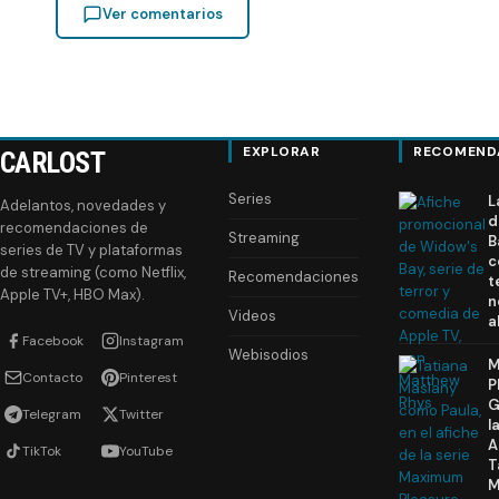
Ver comentarios
EXPLORAR
RECOMEND
CARLOST
Series
L
Adelantos, novedades y
d
recomendaciones de
Streaming
B
series de TV y plataformas
c
de streaming (como Netflix,
Recomendaciones
t
Apple TV+, HBO Max).
n
Videos
a
Facebook
Instagram
Webisodios
M
Contacto
Pinterest
P
G
Telegram
Twitter
l
A
TikTok
YouTube
T
M