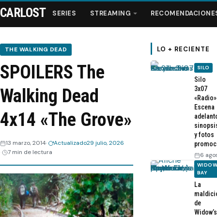
CARLOST
SERIES
STREAMING
RECOMENDACIONE
LO + RECIENTE
THE WALKING DEAD
SPOILERS The
SILO
Series
Silo
3x07
Walking Dead
«Radio»
Streaming
Escena
4x14 «The Grove»
adelant
sinopsi
Recomendaciones
y fotos
13 marzo, 2014
Actualizado
29 julio, 2026
promoc
7 min de lectura
Videos
6 ago
WIDOW
BAY
Webisodios
La
maldici
de
Widow’s