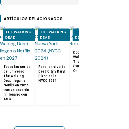
ARTÍCULOS RELACIONADOS
THE WALKING
THE WALKING
THE WALKING
THE WALK
DEAD
DEAD
DEAD
DEAD
Los últimos
Documental The
capítulos de
Walking Dead:
Walking Dea
The Return
llegan a Netf
(Subtitulado
Todas las series
Panel en vivo de
Latinoaméri
Online)
del universo
Dead City y Daryl
The Walking
Dixon en la
Dead llegan a
NYCC 2024
Netflix en 2027
tras un acuerdo
millonario con
AMC