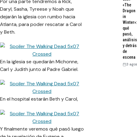
Por una parte tendremos a Rick,
«The
Daryl, Sasha, Tyreese y Noah que
Dragon
dejarán la iglesia con rumbo hacia
in
Winter»:
Atlanta, para poder rescatar a Carol
qué
y Beth.
pasó,
análisis
y detrás
de
escena
En la iglesia se quedarán Michonne,
3 ago
Carl y Judith junto al Padre Gabriel.
En el hospital estarán Beth y Carol,
Y finalmente veremos qué pasó luego
de la revelación de Eugene a