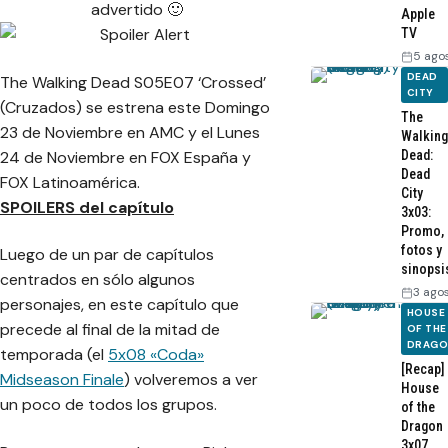
advertido 🙂
Apple
TV
5 ago
DEAD
The Walking Dead S05E07 ‘Crossed’
CITY
(Cruzados) se estrena este Domingo
The
23 de Noviembre en AMC y el Lunes
Walking
24 de Noviembre en FOX España y
Dead:
Dead
FOX Latinoamérica.
City
SPOILERS del capítulo
3x03:
Promo,
fotos y
Luego de un par de capítulos
sinopsi
centrados en sólo algunos
3 ago
personajes, en este capítulo que
HOUSE
precede al final de la mitad de
OF THE
DRAG
temporada (el
5x08 «Coda»
[Recap]
Midseason Finale
) volveremos a ver
House
un poco de todos los grupos.
of the
Dragon
3x07