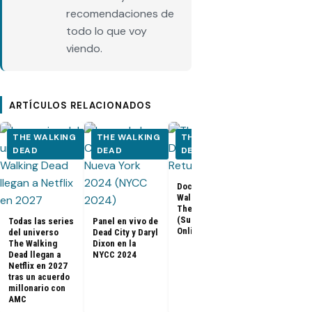
recomendaciones de
todo lo que voy
viendo.
ARTÍCULOS RELACIONADOS
THE WALKING
THE WALKING
THE WALKING
THE WALK
DEAD
DEAD
DEAD
DEAD
Los últimos
Documental The
capítulos de
Walking Dead:
Walking Dea
The Return
llegan a Netf
(Subtitulado
Todas las series
Panel en vivo de
Latinoaméri
Online)
del universo
Dead City y Daryl
The Walking
Dixon en la
Dead llegan a
NYCC 2024
Netflix en 2027
tras un acuerdo
millonario con
AMC