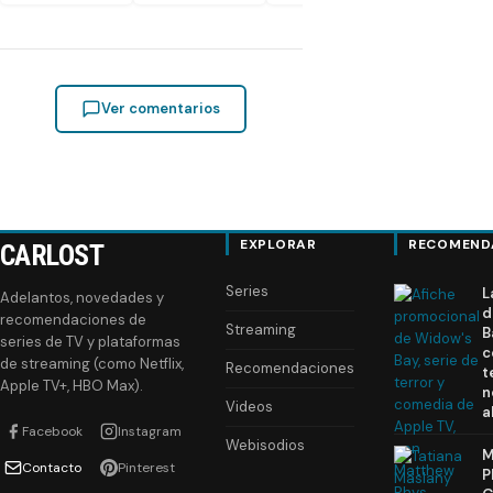
Ver comentarios
EXPLORAR
RECOMEND
CARLOST
Series
L
Adelantos, novedades y
d
recomendaciones de
Streaming
B
series de TV y plataformas
c
de streaming (como Netflix,
Recomendaciones
t
Apple TV+, HBO Max).
n
Videos
a
Facebook
Instagram
Webisodios
M
Contacto
Pinterest
P