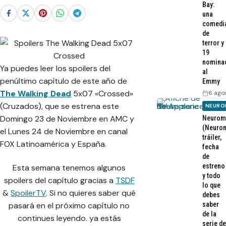
Bay:
una
comedi
de
terror y
19
nomina
Ya puedes leer los spoilers del
al
penúltimo capítulo de este año de
Emmy
The Walking Dead
5x07 «Crossed»
6 ago
(Cruzados), que se estrena este
NEURO
Domingo 23 de Noviembre en AMC y
Neurom
(Neurom
el Lunes 24 de Noviembre en canal
tráiler,
FOX Latinoamérica y España.
fecha
de
estreno
Esta semana tenemos algunos
y todo
spoilers del capítulo gracias a
TSDF
lo que
&
SpoilerTV
. Si no quieres saber qué
debes
saber
pasará en el próximo capítulo no
de la
continues leyendo. ya estás
serie de