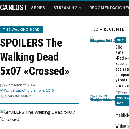
CARLOST
SERIES
STREAMING
RECOMENDACIONE
LO + RECIENTE
THE WALKING DEAD
SPOILERS The
SILO
Series
Silo
3x07
Walking Dead
«Radio»
Streaming
Escena
5x07 «Crossed»
adelant
sinopsi
Recomendaciones
y fotos
22 noviembre, 2014
promoc
Actualizado
11 diciembre, 2015
Videos
6 ago
5 min de lectura
WIDOW
BAY
Webisodios
La
maldici
de
Widow’s