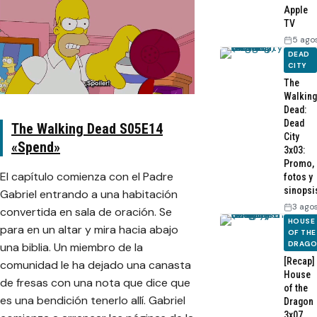
Apple
TV
5 ago
DEAD
CITY
The
Walking
Dead:
Dead
The Walking Dead S05E14
City
«Spend»
3x03:
Promo,
El capítulo comienza con el Padre
fotos y
sinopsi
Gabriel entrando a una habitación
3 ago
convertida en sala de oración. Se
HOUSE
para en un altar y mira hacia abajo
OF THE
DRAG
una biblia. Un miembro de la
[Recap]
comunidad le ha dejado una canasta
House
de fresas con una nota que dice que
of the
es una bendición tenerlo allí. Gabriel
Dragon
3x07