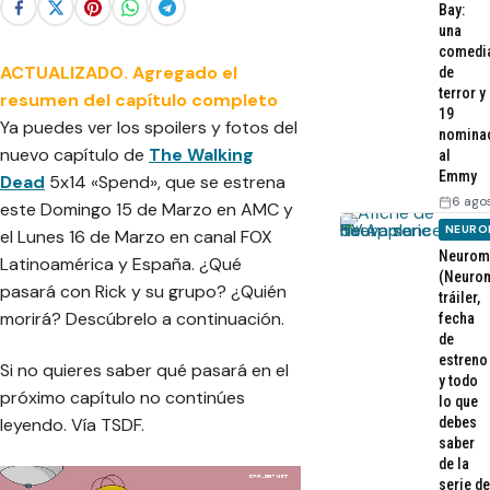
Bay:
una
comedi
ACTUALIZADO. Agregado el
de
terror y
resumen del capítulo completo
19
Ya puedes ver los spoilers y fotos del
nomina
nuevo capítulo de
The Walking
al
Emmy
Dead
5x14 «Spend», que se estrena
6 ago
este Domingo 15 de Marzo en AMC y
NEURO
el Lunes 16 de Marzo en canal FOX
Neurom
Latinoamérica y España. ¿Qué
(Neurom
pasará con Rick y su grupo? ¿Quién
tráiler,
morirá? Descúbrelo a continuación.
fecha
de
estreno
Si no quieres saber qué pasará en el
y todo
próximo capítulo no continúes
lo que
debes
leyendo. Vía TSDF.
saber
de la
serie de