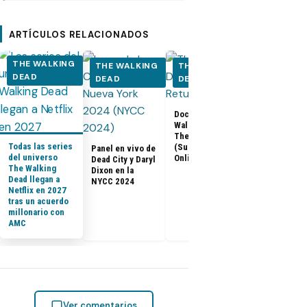
ARTÍCULOS RELACIONADOS
THE WALKING
THE WALKING
THE WALKING
THE WALK
DEAD
DEAD
DEAD
DEAD
Los últimos
Documental The
capítulos de
Walking Dead:
Walking Dea
The Return
llegan a Netf
Todas las series
(Subtitulado
Panel en vivo de
Latinoaméri
del universo
Online)
Dead City y Daryl
The Walking
Dixon en la
Dead llegan a
NYCC 2024
Netflix en 2027
tras un acuerdo
millonario con
AMC
Ver comentarios