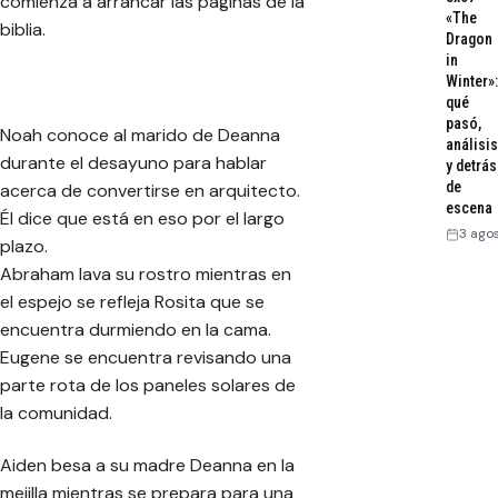
comienza a arrancar las páginas de la
«The
biblia.
Dragon
in
Winter»:
qué
pasó,
Noah conoce al marido de Deanna
análisis
durante el desayuno para hablar
y detrás
de
acerca de convertirse en arquitecto.
escena
Él dice que está en eso por el largo
3 ago
plazo.
Abraham lava su rostro mientras en
el espejo se refleja Rosita que se
encuentra durmiendo en la cama.
Eugene se encuentra revisando una
parte rota de los paneles solares de
la comunidad.
Aiden besa a su madre Deanna en la
mejilla mientras se prepara para una