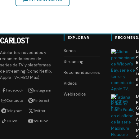
EXPLORAR
RECOMEND
CARLOST
Series
L
Adelantos, novedades y
d
recomendaciones de
Streaming
B
series de TV y plataformas
c
de streaming (como Netflix,
Recomendaciones
t
Apple TV+, HBO Max).
n
Videos
a
Facebook
Instagram
Webisodios
M
Contacto
Pinterest
P
G
Telegram
Twitter
l
A
TikTok
YouTube
T
M
d