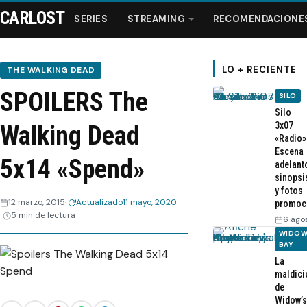
CARLOST
SERIES
STREAMING
RECOMENDACIONE
LO + RECIENTE
THE WALKING DEAD
SPOILERS The
SILO
Series
Silo
3x07
Walking Dead
«Radio»
Streaming
Escena
5x14 «Spend»
adelant
sinopsi
Recomendaciones
y fotos
12 marzo, 2015
Actualizado
11 mayo, 2020
promoc
5 min de lectura
Videos
6 ago
WIDOW
BAY
Webisodios
La
maldici
de
Widow’s