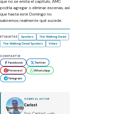
que no se emita el capítulo, AMC
podría agregar o eliminar escenas, así
que hasta este Domingo no
sabremos realmente qué sucede.
ETIQUETAS
Spoilers
The Walking Dead
The Walking Dead Spoilers
Video
COMPARTIR
Facebook
Twitter
Pinterest
WhatsApp
Telegram
SOBRE EL AUTOR
Carlost
Soy Carlost —mi