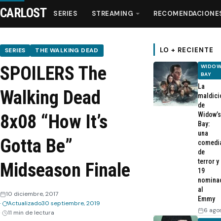
CARLOST
SERIES
STREAMING
RECOMENDACIONE
LO + RECIENTE
SERIES
THE WALKING DEAD
SPOILERS The
WIDOW
Series
BAY
La
Walking Dead
maldici
Streaming
de
Widow’s
8x08 “How It’s
Bay:
Recomendaciones
una
Gotta Be”
comedi
de
Videos
terror y
Midseason Finale
19
nomina
Webisodios
al
10 diciembre, 2017
Emmy
Actualizado
30 septiembre, 2019
6 ago
11 min de lectura