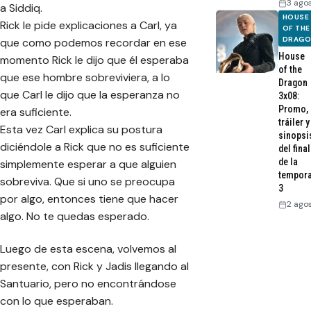
3 ago
a Siddiq.
HOUSE
Rick le pide explicaciones a Carl, ya
OF THE
DRAG
que como podemos recordar en ese
House
momento Rick le dijo que él esperaba
of the
que ese hombre sobreviviera, a lo
Dragon
que Carl le dijo que la esperanza no
3x08:
Promo,
era suficiente.
tráiler y
Esta vez Carl explica su postura
sinopsi
diciéndole a Rick que no es suficiente
del final
de la
simplemente esperar a que alguien
tempor
sobreviva. Que si uno se preocupa
3
por algo, entonces tiene que hacer
2 ago
algo. No te quedas esperado.
Luego de esta escena, volvemos al
presente, con Rick y Jadis llegando al
Santuario, pero no encontrándose
con lo que esperaban.