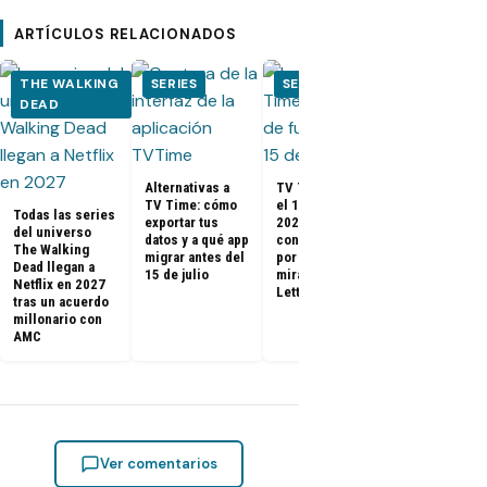
ARTÍCULOS RELACIONADOS
THE WALKING
SERIES
SERIES
SERIES
DEAD
Nominados a
premios Gol
Globes 2025
Alternativas a
TV Time cierra
(Cine y
TV Time: cómo
el 15 de julio de
Todas las series
Televisión)
exportar tus
2026: qué pasa
del universo
datos y a qué app
con tus datos y
The Walking
migrar antes del
por qué todos
Dead llegan a
15 de julio
miran a
Netflix en 2027
Letterboxd
tras un acuerdo
millonario con
AMC
Ver comentarios