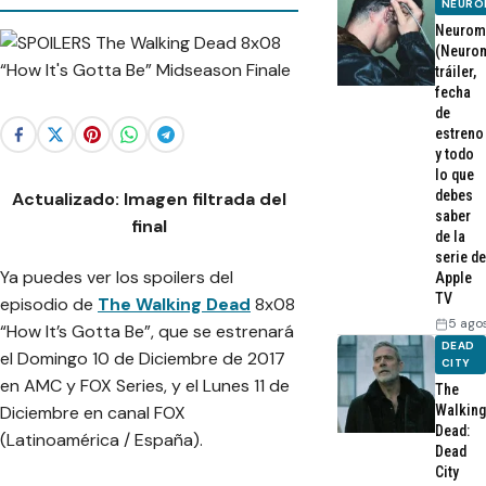
NEURO
Neurom
(Neurom
tráiler,
fecha
de
estreno
y todo
lo que
debes
Actualizado: Imagen filtrada del
saber
final
de la
serie de
Ya puedes ver los spoilers del
Apple
TV
episodio de
The Walking Dead
8x08
5 ago
“How It’s Gotta Be”, que se estrenará
DEAD
el Domingo 10 de Diciembre de 2017
CITY
en AMC y FOX Series, y el Lunes 11 de
The
Walking
Diciembre en canal FOX
Dead:
(Latinoamérica / España).
Dead
City