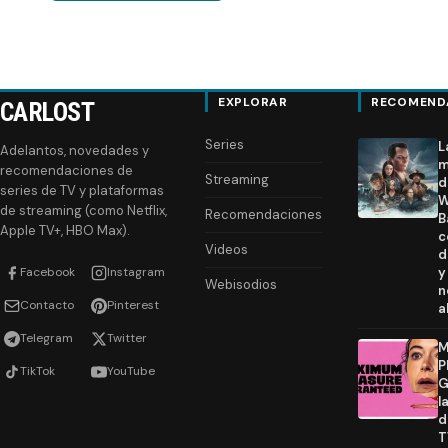
EXPLORAR
RECOMEND
CARLOST
Series
L
Adelantos, novedades y
m
recomendaciones de
Streaming
d
series de TV y plataformas
W
de streaming (como Netflix,
Recomendaciones
B
Apple TV+, HBO Max).
c
Videos
d
Facebook
Instagram
y
Webisodios
n
Contacto
Pinterest
a
Telegram
Twitter
M
P
TikTok
YouTube
G
l
d
T