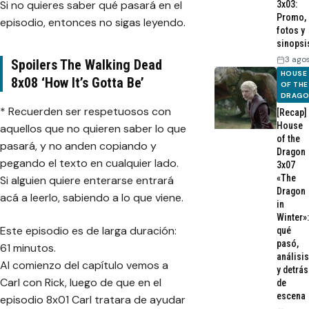
Si no quieres saber qué pasará en el
3x03:
Promo,
episodio, entonces no sigas leyendo.
fotos y
sinopsi
3 ago
Spoilers The Walking Dead
HOUSE
8x08 ‘How It’s Gotta Be’
OF THE
DRAG
* Recuerden ser respetuosos con
[Recap]
House
aquellos que no quieren saber lo que
of the
pasará, y no anden copiando y
Dragon
pegando el texto en cualquier lado.
3x07
«The
Si alguien quiere enterarse entrará
Dragon
acá a leerlo, sabiendo a lo que viene.
in
Winter»:
Este episodio es de larga duración:
qué
pasó,
61 minutos.
análisis
Al comienzo del capítulo vemos a
y detrás
Carl con Rick, luego de que en el
de
escena
episodio 8x01 Carl tratara de ayudar