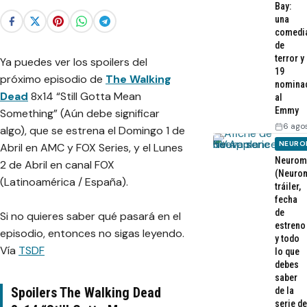
Bay:
una
comedi
de
terror y
Ya puedes ver los spoilers del
19
próximo episodio de
The Walking
nomina
Dead
8x14 “Still Gotta Mean
al
Emmy
Something” (Aún debe significar
6 ago
algo), que se estrena el Domingo 1 de
NEURO
Abril en AMC y FOX Series, y el Lunes
Neurom
2 de Abril en canal FOX
(Neurom
(Latinoamérica / España).
tráiler,
fecha
de
Si no quieres saber qué pasará en el
estreno
episodio, entonces no sigas leyendo.
y todo
Vía
TSDF
lo que
debes
saber
Spoilers The Walking Dead
de la
serie de