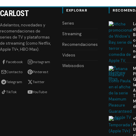
EXPLORAR
RECOMEND
CARLOST
Series
L
Adelantos, novedades y
d
recomendaciones de
Streaming
B
series de TV y plataformas
c
de streaming (como Netflix,
Recomendaciones
t
Apple TV+, HBO Max).
n
Videos
a
Facebook
Instagram
Webisodios
M
Contacto
Pinterest
P
G
Telegram
Twitter
l
A
TikTok
YouTube
T
M
d
«
A
U
c