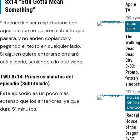
8x14 “Still Gotta Mean
Apple
Something”
TV
5 ago
* Recuerden ser respetuosos con
DEAD
CITY
aquellos que no quieren saber lo que
The
pasará, y no anden copiando y
Walking
pegando el texto en cualquier lado.
Dead:
Si alguien quiere enterarse entrará
Dead
City
acá a leerlo, sabiendo a lo que viene.
3x03:
Promo,
TWD 8x14: Primeros minutos del
fotos y
episodio (Subtitulado)
sinopsi
3 ago
Este episodio es un poco más
HOUSE
extenso que los anteriores, ya que
OF THE
DRAG
dura 51 minutos.
[Recap]
House
of the
Dragon
3x07