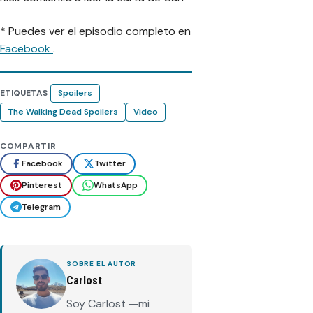
* Puedes ver el episodio completo en
Facebook
.
ETIQUETAS
Spoilers
The Walking Dead Spoilers
Video
COMPARTIR
Facebook
Twitter
Pinterest
WhatsApp
Telegram
SOBRE EL AUTOR
Carlost
Soy Carlost —mi