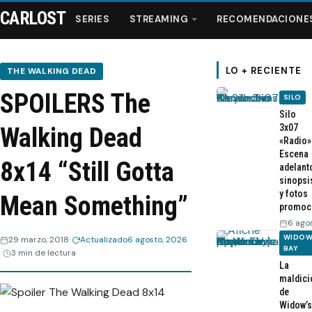
CARLOST
SERIES
STREAMING
RECOMENDACIONE
LO + RECIENTE
THE WALKING DEAD
SPOILERS The
SILO
Series
Silo
3x07
Walking Dead
«Radio»
Streaming
Escena
8x14 “Still Gotta
adelant
sinopsi
Recomendaciones
y fotos
Mean Something”
promoc
Videos
6 ago
WIDOW
29 marzo, 2018
Actualizado
6 agosto, 2026
BAY
3 min de lectura
Webisodios
La
maldici
de
Widow’s