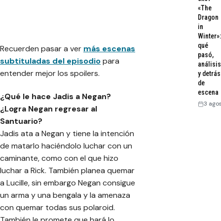
«The
Dragon
in
Winter»:
qué
Recuerden pasar a ver
más escenas
pasó,
subtituladas del episodio
para
análisis
entender mejor los spoilers.
y detrás
de
escena
¿Qué le hace Jadis a Negan?
3 ago
¿Logra Negan regresar al
Santuario?
Jadis ata a Negan y tiene la intención
de matarlo haciéndolo luchar con un
caminante, como con el que hizo
luchar a Rick. También planea quemar
a Lucille, sin embargo Negan consigue
un arma y una bengala y la amenaza
con quemar todas sus polaroid.
También le promete que hará lo