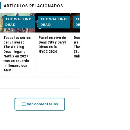
ARTÍCULOS RELACIONADOS
THE WALKING
THE WALKING
THE WALKING
THE WALK
DEAD
DEAD
DEAD
DEAD
Todas las series
Panel en vivo de
Documental The
Los últimos
del universo
Dead City y Daryl
Walking Dead:
capítulos de
The Walking
Dixon en la
The Return
Walking Dea
Dead llegan a
NYCC 2024
(Subtitulado
llegan a Netf
Netflix en 2027
Online)
Latinoaméri
tras un acuerdo
millonario con
AMC
Ver comentarios