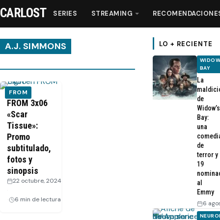
CARLOST
SERIES
STREAMING
RECOMENDACIONE
LO + RECIENTE
A.J. SIMMONS
WIDOW
BAY
Series
La
maldici
FROM
de
Streaming
FROM 3x06
Widow’s
«Scar
Bay:
Tissue»:
una
Recomendaciones
Promo
comedi
de
subtitulado,
Videos
terror y
fotos y
19
sinopsis
nomina
22 octubre, 2024
Webisodios
al
·
Emmy
6 min de lectura
6 ago
NEURO