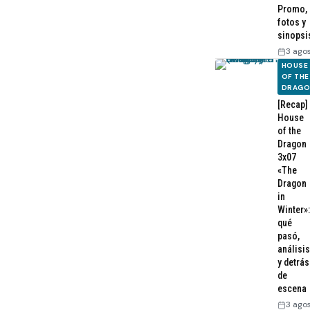
Promo,
fotos y
sinopsi
3 ago
HOUSE
OF THE
DRAG
[Recap]
House
of the
Dragon
3x07
«The
Dragon
in
Winter»:
qué
pasó,
análisis
y detrás
de
escena
3 ago