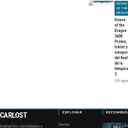
HOUSE
OF THE
DRAG
House
of the
Dragon
3x08:
Promo,
tráiler y
sinopsi
del final
de la
tempor
3
2 ago
EXPLORAR
RECOMEND
CARLOST
Series
L
Adelantos, novedades y