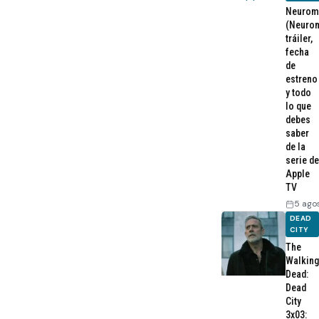
Neurom
(Neurom
tráiler,
fecha
de
estreno
y todo
lo que
debes
saber
de la
serie de
Apple
TV
5 ago
DEAD
CITY
The
Walking
Dead:
Dead
City
3x03: