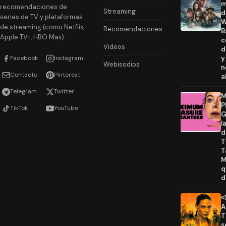
m
recomendaciones de
Streaming
d
series de TV y plataformas
W
de streaming (como Netflix,
Recomendaciones
B
Apple TV+, HBO Max).
c
Videos
d
Facebook
Instagram
y
Webisodios
n
Contacto
Pinterest
a
Telegram
Twitter
M
P
TikTok
YouTube
G
l
d
T
T
M
q
d
«
A
T
s