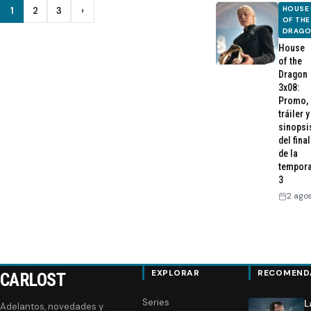
Paginación
HOUSE
1
2
3
›
Siguiente
OF THE
DRAG
de
House
entradas
of the
Dragon
3x08:
Promo,
tráiler y
sinopsi
del final
de la
tempor
3
2 ago
EXPLORAR
RECOMEND
CARLOST
Series
L
Adelantos, novedades y