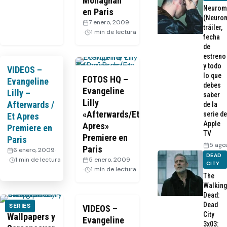
Monaghan
Neurom
en Paris
(Neurom
7 enero, 2009
·
tráiler,
1 min de lectura
fecha
de
estreno
y todo
VIDEOS –
lo que
FOTOS HQ –
Evangeline
debes
Evangeline
Lilly –
saber
Lilly
Afterwards /
de la
«Afterwards/Et
serie de
Et Apres
Apple
Apres»
Premiere en
TV
Premiere en
Paris
5 ago
Paris
6 enero, 2009
·
DEAD
1 min de lectura
5 enero, 2009
·
CITY
1 min de lectura
The
Walking
Dead:
Dead
SERIES
VIDEOS –
City
Wallpapers y
Evangeline
3x03: