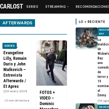
CARLOST
SERIES
STREAMING
RECOMENDACIONE
LO + RECIENTE
AFTERWARDS
WIDOW
BAY
Series
La
maldici
SERIES
VIDEO –
de
Streaming
Evangeline
Widow’s
Lilly, Romain
Bay:
una
Duris y John
Recomendaciones
comedi
Malkovich –
de
Entrevista
Videos
terror y
Afterwards /
19
Et Apres
nomina
Webisodios
al
15 enero, 2009
FOTOS +
Emmy
·
VIDEO –
1 min de lectura
6 ago
Dominic
NEURO