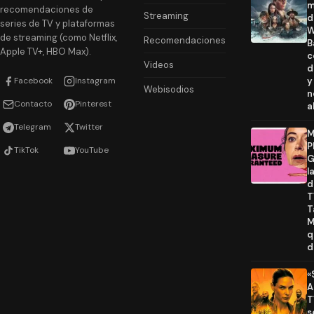
m
recomendaciones de
Streaming
d
series de TV y plataformas
W
de streaming (como Netflix,
Recomendaciones
B
Apple TV+, HBO Max).
c
Videos
d
Facebook
Instagram
y
Webisodios
n
Contacto
Pinterest
a
Telegram
Twitter
M
P
TikTok
YouTube
G
l
d
T
T
M
q
d
«
A
T
s