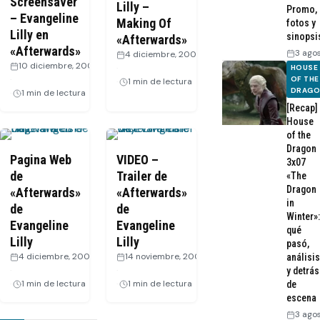
Screensaver
Lilly –
Promo,
– Evangeline
Making Of
fotos y
Lilly en
sinopsi
«Afterwards»
«Afterwards»
3 ago
4 diciembre, 2008
10 diciembre, 2008
·
HOUSE
·
OF THE
1 min de lectura
DRAG
1 min de lectura
[Recap]
House
of the
Dragon
Pagina Web
VIDEO –
3x07
de
Trailer de
«The
Dragon
«Afterwards»
«Afterwards»
in
de
de
Winter»:
Evangeline
Evangeline
qué
Lilly
Lilly
pasó,
4 diciembre, 2008
14 noviembre, 2008
análisis
·
·
y detrás
1 min de lectura
1 min de lectura
de
escena
3 ago