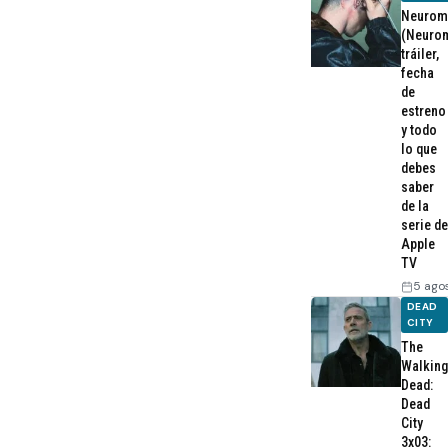
Neurom
(Neurom
tráiler,
fecha
de
estreno
y todo
lo que
debes
saber
de la
serie de
Apple
TV
5 ago
DEAD
CITY
The
Walking
Dead:
Dead
City
3x03: