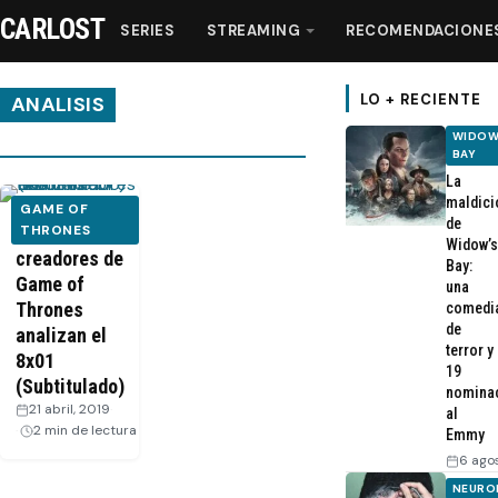
CARLOST
SERIES
STREAMING
RECOMENDACIONE
LO + RECIENTE
ANALISIS
WIDOW
BAY
Series
La
maldici
GAME OF
de
Streaming
Los
THRONES
Widow’s
creadores de
Bay:
Game of
una
Recomendaciones
Thrones
comedi
de
analizan el
Videos
terror y
8x01
19
(Subtitulado)
nomina
21 abril, 2019
·
Webisodios
al
2 min de lectura
Emmy
6 ago
NEURO