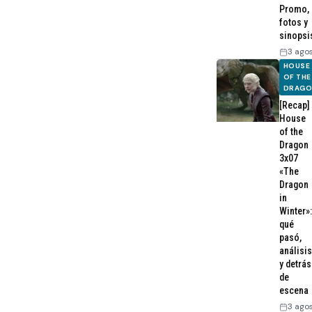
Promo,
fotos y
sinopsi
3 ago
HOUSE
OF THE
DRAG
[Recap]
House
of the
Dragon
3x07
«The
Dragon
in
Winter»:
qué
pasó,
análisis
y detrás
de
escena
3 ago