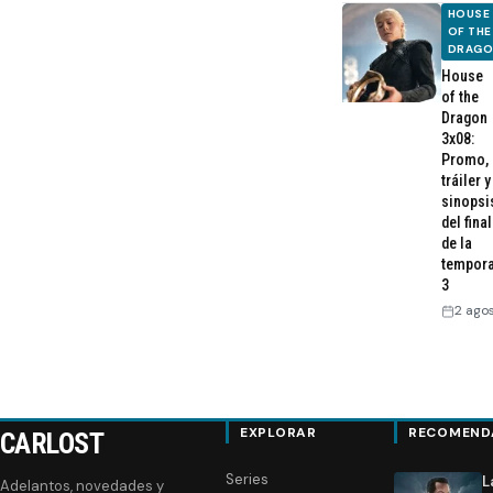
HOUSE
OF THE
DRAG
House
of the
Dragon
3x08:
Promo,
tráiler y
sinopsi
del final
de la
tempor
3
2 ago
EXPLORAR
RECOMEND
CARLOST
Series
L
Adelantos, novedades y