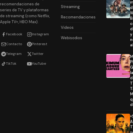
m
recomendaciones de
Streaming
d
series de TV y plataformas
W
de streaming (como Netflix,
Recomendaciones
B
Apple TV+, HBO Max).
c
Videos
d
Facebook
Instagram
y
Webisodios
n
Contacto
Pinterest
a
Telegram
Twitter
M
P
TikTok
YouTube
G
l
d
T
T
M
q
d
«
A
T
s