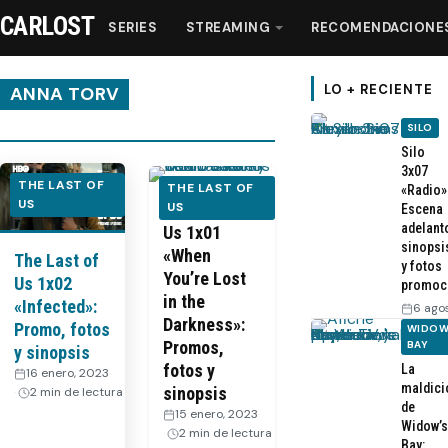
CARLOST
SERIES
STREAMING
RECOMENDACIONE
LO + RECIENTE
ANNA TORV
SILO
Series
Silo
3x07
THE LAST OF
THE LAST OF
«Radio»
US
Streaming
The Last of
US
Escena
adelant
Us 1x01
sinopsi
«When
The Last of
Recomendaciones
y fotos
You’re Lost
Us 1x02
promoc
in the
«Infected»:
6 ago
Videos
Darkness»:
Promo, fotos
WIDOW
Promos,
BAY
y sinopsis
fotos y
La
Webisodios
16 enero, 2023
·
maldici
sinopsis
2 min de lectura
de
15 enero, 2023
·
Widow’s
2 min de lectura
Bay: