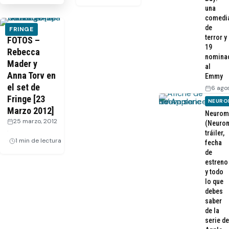
una
comedi
de
FRINGE
terror y
FOTOS –
19
Rebecca
nomina
Mader y
al
Anna Torv en
Emmy
el set de
6 ago
Fringe [23
NEURO
Marzo 2012]
Neurom
25 marzo, 2012
(Neurom
·
tráiler,
1 min de lectura
fecha
de
estreno
y todo
lo que
debes
saber
de la
serie de