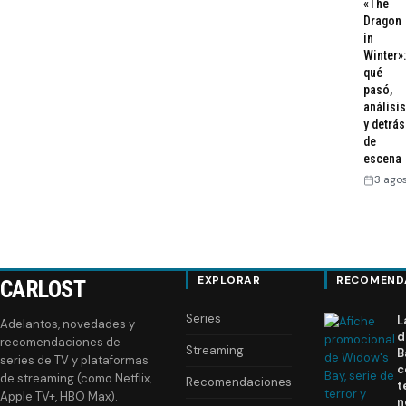
«The
Dragon
in
Winter»:
qué
pasó,
análisis
y detrás
de
escena
3 ago
EXPLORAR
RECOMEND
CARLOST
Series
L
Adelantos, novedades y
d
recomendaciones de
Streaming
B
series de TV y plataformas
c
de streaming (como Netflix,
Recomendaciones
t
Apple TV+, HBO Max).
n