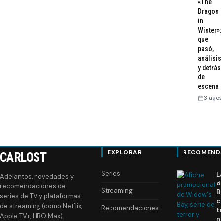
«The
Dragon
in
Winter»:
qué
pasó,
análisis
y detrás
de
escena
3 ago
EXPLORAR
RECOMEND
CARLOST
Series
L
Adelantos, novedades y
d
recomendaciones de
Streaming
B
series de TV y plataformas
c
de streaming (como Netflix,
Recomendaciones
t
Apple TV+, HBO Max).
n