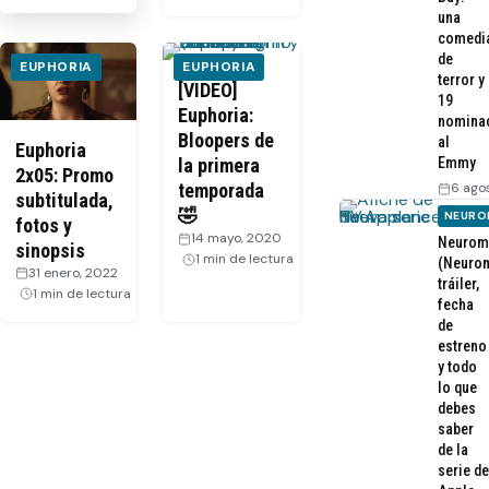
una
comedi
de
EUPHORIA
EUPHORIA
terror y
[VIDEO]
19
Euphoria:
nomina
Bloopers de
al
Euphoria
Emmy
la primera
2x05: Promo
6 ago
temporada
subtitulada,
🤣
NEURO
fotos y
14 mayo, 2020
·
Neurom
sinopsis
1 min de lectura
(Neurom
31 enero, 2022
·
tráiler,
1 min de lectura
fecha
de
estreno
y todo
lo que
debes
saber
de la
serie de