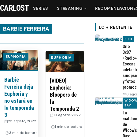
CARLOST
SERIES
STREAMING
RECOMENDACIONE
LO + RECIENTE
BARBIE FERREIRA
SILO
Series
Silo
3x07
EUPHORIA
EUPHORIA
«Radio»
Streaming
Escena
adelant
sinopsi
Barbie
Recomendaciones
[VIDEO]
y fotos
Ferreira deja
Euphoria:
promoc
Euphoria y
Bloopers de
6 ago
Videos
no estará en
WIDOW
la
BAY
la temporada
Temporada 2
La
Webisodios
3
19 agosto, 2022
maldici
·
25 agosto, 2022
de
1 min de lectura
·
Widow’s
3 min de lectura
Bay: