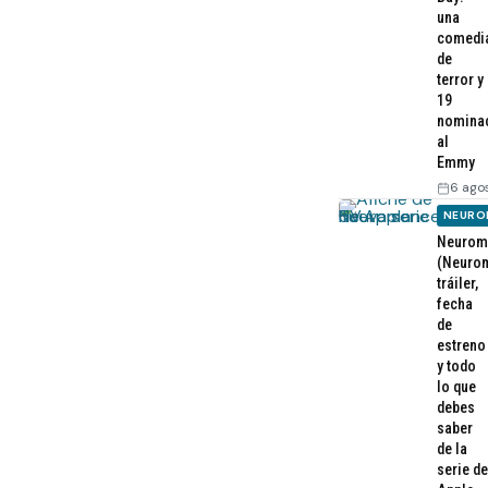
una
comedi
de
terror y
19
nomina
al
Emmy
6 ago
NEURO
Neurom
(Neurom
tráiler,
fecha
de
estreno
y todo
lo que
debes
saber
de la
serie de