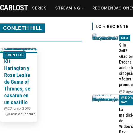
CARLOST
SERIES
STREAMING
RECOMENDACIONE
LO + RECIENTE
CONLETH HILL
SILO
Series
Silo
3x07
EVENTOS
«Radio»
Kit
Streaming
Escena
Harington y
adelant
sinopsi
Rose Leslie
Recomendaciones
y fotos
de Game of
promoc
Thrones, se
6 ago
Videos
casaron en
WIDOW
un castillo
BAY
23 junio, 2018
·
La
Webisodios
1 min de lectura
maldici
de
Widow’s
Bay: