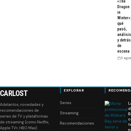
«The
Dragon
in
Winter»:
qué
pasó,
análisis
y detrás
de
escena
3 ago
EXPLORAR
RECOMEND
CARLOST
Series
L
Adelantos, novedades y
d
recomendaciones de
Streaming
B
series de TV y plataformas
c
de streaming (como Netflix,
Recomendaciones
t
Apple TV+, HBO Max).
n