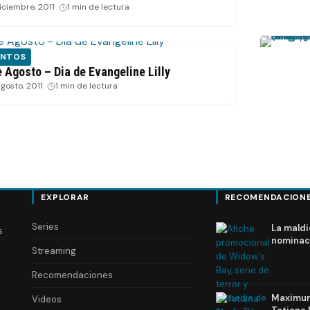
diciembre, 2011
·
1 min de lectura
ENTOS
e Agosto – Dia de Evangeline Lilly
agosto, 2011
·
1 min de lectura
EXPLORAR
RECOMENDACION
Series
La maldi
s
nominac
Streaming
Recomendaciones
Maximum 
Videos