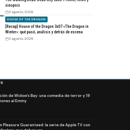
sinopsis
3 agosto, 2026
HOUSE OF THE DRAGON
[Recap] House of the Dragon 3x07 «The Dragon in
Winter»: qué pasó, análisis y detrás de escena
3 agosto, 2026
ES
ción de Widow’s Bay: una comedia de terror y 19
iones al Emmy
Pleasure Guaranteed: la serie de Apple TV con