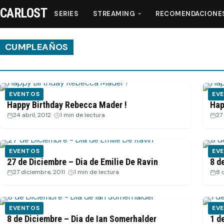
CARLOST
SERIES
STREAMING
RECOMENDACIONE
CUMPLEAÑOS
Series
EVENTOS
EV
Streaming
Happy Birthday Rebecca Mader !
Hap
24 abril, 2012
·
1 min de lectura
27
Recomendaciones
EVENTOS
EV
Videos
27 de Diciembre – Dia de Emilie De Ravin
8 d
27 diciembre, 2011
·
1 min de lectura
8 
Webisodios
EVENTOS
EV
8 de Diciembre – Dia de Ian Somerhalder
1 d