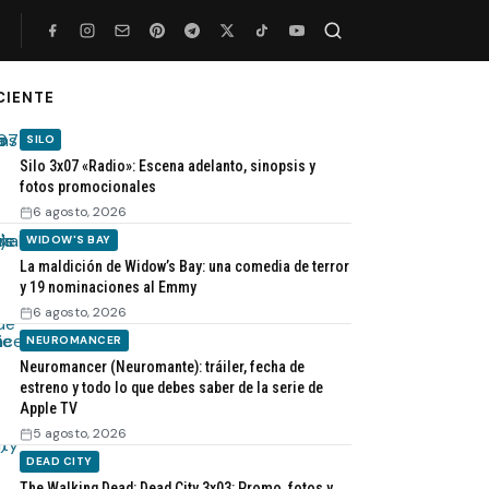
CIENTE
Buscar
SILO
Silo 3x07 «Radio»: Escena adelanto, sinopsis y
fotos promocionales
6 agosto, 2026
WIDOW'S BAY
La maldición de Widow’s Bay: una comedia de terror
y 19 nominaciones al Emmy
6 agosto, 2026
NEUROMANCER
Neuromancer (Neuromante): tráiler, fecha de
estreno y todo lo que debes saber de la serie de
Apple TV
5 agosto, 2026
DEAD CITY
The Walking Dead: Dead City 3x03: Promo, fotos y