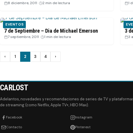
8 diciembre, 2011
·
2 min de lectura
1 
EVENTOS
EV
7 de Septiembre – Dia de Michael Emerson
3 d
7 septiembre, 2011
·
1 min de lectura
3 
Paginación
‹
1
2
3
4
›
Anterior
Siguiente
de
entradas
CARLOST
Adelantos, novedades y recomendaciones de series de TV y plataforma
de streaming (como Netflix, Apple TV+, HBO Max).
Facebook
Instagram
Contacto
Pinterest