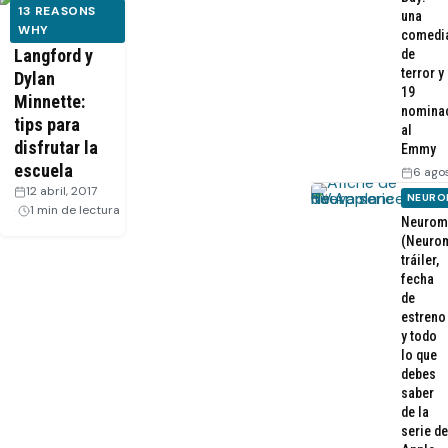
13 REASONS
una
Katherine
WHY
comedi
Langford y
de
terror y
Dylan
19
Minnette:
nomina
tips para
al
disfrutar la
Emmy
escuela
6 ago
12 abril, 2017
·
NEURO
1 min de lectura
Neurom
(Neurom
tráiler,
fecha
de
estreno
y todo
lo que
debes
saber
de la
serie de