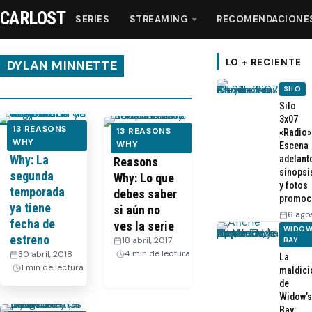
CARLOST
SERIES
STREAMING
RECOMENDACIONE
LO + RECIENTE
DYLAN MINNETTE
SILO
Series
Silo
3x07
13 REASONS
13 REASONS
«Radio»
13 Reasons
WHY
Streaming
Review de 13
WHY
Escena
Why: La
adelant
Reasons
sinopsi
segunda
Why: Lo que
Recomendaciones
y fotos
temporada
debes saber
promoc
ya tiene
si aún no
6 ago
Videos
fecha de
ves la serie
WIDOW
estreno
18 abril, 2017
·
BAY
4 min de lectura
30 abril, 2018
·
La
Webisodios
1 min de lectura
maldici
de
Widow’s
Bay: