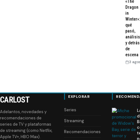
«The
Dragon
in
Winter»:
qué
pasó,
análisis
y detrás
de
escena
3 ago
EXPLORAR
RECOMEND
CARLOST
Series
L
Adelantos, novedades y
d
recomendaciones de
Streaming
B
series de TV y plataformas
c
de streaming (como Netflix,
Recomendaciones
t
Apple TV+, HBO Max).
n