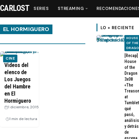
CARLOST
SERIES
STREAMING
RECOMENDACIONE
LO + RECIENTE
EL HORMIGUERO
HOUSE
OF THE
Series
DRAG
[Recap]
CINE
House
Streaming
Videos del
of the
elenco de
Dragon
Los Juegos
3x08
Recomendaciones
«The
del Hambre
Treaso
en El
at
Videos
Hormiguero
Tumblet
1 diciembre, 2015
qué
·
pasó,
Webisodios
1 min de lectura
análisis
y detrás
de
escena