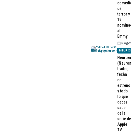
comedi
de
terror y
19
nomina
al
Emmy
6 ago
NEURO
Neurom
(Neurom
tráiler,
fecha
de
estreno
y todo
lo que
debes
saber
de la
serie de
Apple
TV