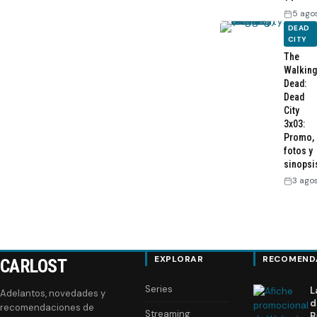
5 ago
DEAD
CITY
The
Walking
Dead:
Dead
City
3x03:
Promo,
fotos y
sinopsi
3 ago
EXPLORAR
RECOMEND
CARLOST
Series
L
Adelantos, novedades y
d
recomendaciones de
Streaming
B