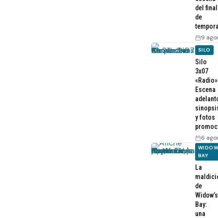
del final
de
tempor
9 ago
SILO
Silo
3x07
«Radio»
Escena
adelant
sinopsi
y fotos
promoc
6 ago
WIDOW
BAY
La
maldici
de
Widow’s
Bay:
una