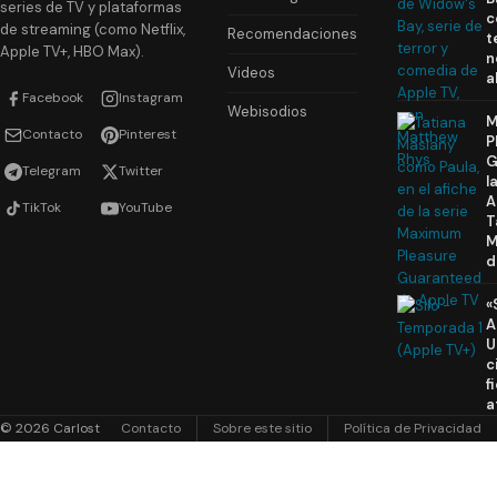
series de TV y plataformas
c
de streaming (como Netflix,
Recomendaciones
t
Apple TV+, HBO Max).
n
Videos
a
Facebook
Instagram
Webisodios
M
Contacto
Pinterest
P
G
Telegram
Twitter
l
A
TikTok
YouTube
T
M
d
«
A
U
c
f
a
© 2026 Carlost
Contacto
Sobre este sitio
Política de Privacidad