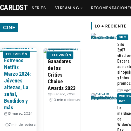
CARLOST
SERIES
STREAMING
RECOMENDACIONE
LO + RECIENTE
CINE
SILO
Series
Silo
3x07
TELEVISIÓN
TELEVISIÓN
«Radio»
Estrenos
Streaming
Ganadores
Escena
Netflix
adelant
de los
sinopsi
Marzo 2024:
Critics
Recomendaciones
y fotos
Jóvenes
Choice
promoc
altezas, La
Awards 2023
6 ago
Videos
señal,
16 enero, 2023
·
WIDOW
10 min de lectura
Bandidos y
BAY
más
La
Webisodios
13 marzo, 2024
maldici
·
de
7 min de lectura
Widow’s
Bay: