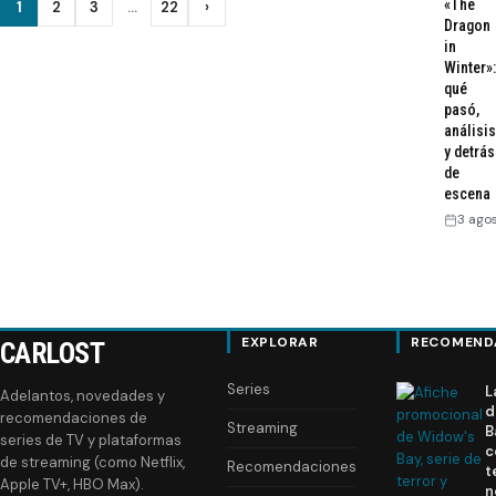
Paginación
«The
1
2
3
…
22
›
Siguiente
Dragon
de
in
Winter»:
entradas
qué
pasó,
análisis
y detrás
de
escena
3 ago
EXPLORAR
RECOMEND
CARLOST
Series
L
Adelantos, novedades y
d
recomendaciones de
Streaming
B
series de TV y plataformas
c
de streaming (como Netflix,
Recomendaciones
t
Apple TV+, HBO Max).
n