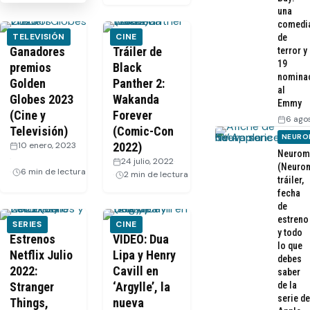
una
comedi
TELEVISIÓN
CINE
de
Ganadores
Tráiler de
terror y
19
premios
Black
nomina
Golden
Panther 2:
al
Globes 2023
Wakanda
Emmy
(Cine y
Forever
6 ago
Televisión)
(Comic-Con
NEURO
10 enero, 2023
2022)
Neurom
·
24 julio, 2022
·
(Neurom
6 min de lectura
2 min de lectura
tráiler,
fecha
de
estreno
SERIES
CINE
y todo
Estrenos
VIDEO: Dua
lo que
Netflix Julio
Lipa y Henry
debes
2022:
Cavill en
saber
Stranger
‘Argylle’, la
de la
serie de
Things,
nueva