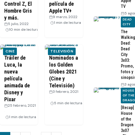
Apple
Control Z, El
película de
TV
Hombre Gris
Apple TV+
5 ago
y más.
9 marzo, 2022
·
DEAD
1 min de lectura
5 julio, 2022
·
CITY
10 min de lectura
The
Walking
Dead:
Dead
CINE
TELEVISIÓN
City
Tráiler de
Nominados a
3x03:
Luca, la
los Golden
Promo,
nueva
Globes 2021
fotos y
sinopsi
película
(Cine y
3 ago
animada de
Televisión)
HOUSE
Disney y
3 febrero, 2021
OF THE
·
Pixar
DRAG
5 min de lectura
25 febrero, 2021
[Recap]
·
House
1 min de lectura
of the
Dragon
3x07