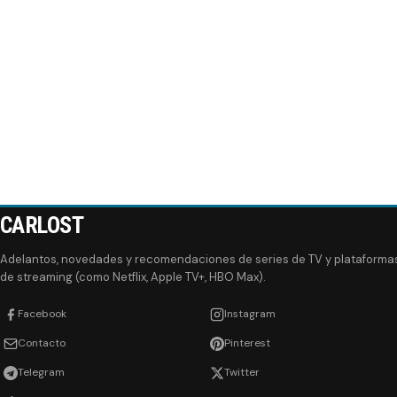
CARLOST
Adelantos, novedades y recomendaciones de series de TV y plataforma
de streaming (como Netflix, Apple TV+, HBO Max).
Facebook
Instagram
Contacto
Pinterest
Telegram
Twitter