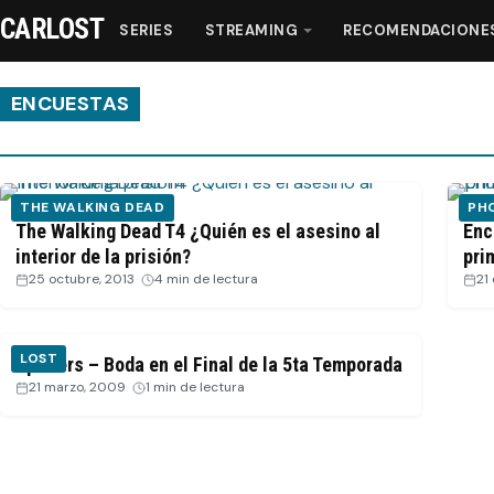
CARLOST
SERIES
STREAMING
RECOMENDACIONE
ENCUESTAS
Series
THE WALKING DEAD
PH
Streaming
The Walking Dead T4 ¿Quién es el asesino al
Enc
interior de la prisión?
pri
25 octubre, 2013
·
4 min de lectura
21
Recomendaciones
Videos
LOST
Spoilers – Boda en el Final de la 5ta Temporada
21 marzo, 2009
·
1 min de lectura
Webisodios