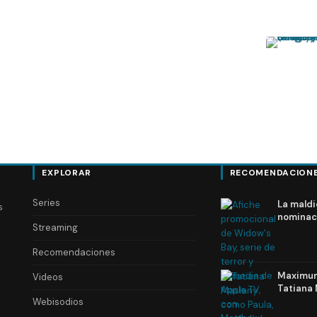
EXPLORAR
RECOMENDACION
Series
La maldi
s
nominac
Streaming
Recomendaciones
Maximum 
Videos
Tatiana 
Webisodios