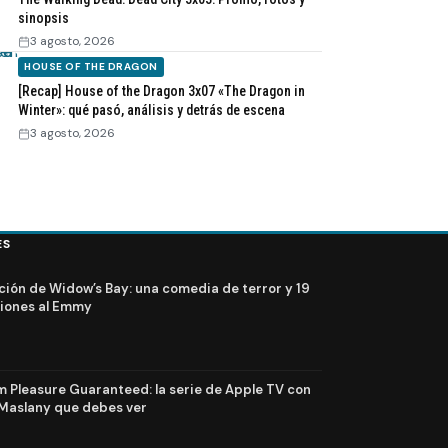
sinopsis
3 agosto, 2026
HOUSE OF THE DRAGON
[Recap] House of the Dragon 3x07 «The Dragon in
Winter»: qué pasó, análisis y detrás de escena
3 agosto, 2026
ES
ción de Widow’s Bay: una comedia de terror y 19
iones al Emmy
Pleasure Guaranteed: la serie de Apple TV con
Maslany que debes ver