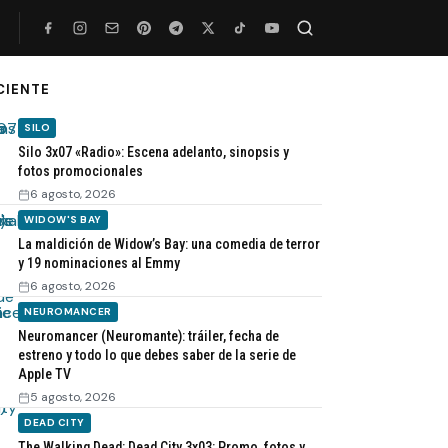
CIENTE
Buscar
SILO
Silo 3x07 «Radio»: Escena adelanto, sinopsis y
fotos promocionales
6 agosto, 2026
WIDOW'S BAY
La maldición de Widow’s Bay: una comedia de terror
y 19 nominaciones al Emmy
6 agosto, 2026
NEUROMANCER
Neuromancer (Neuromante): tráiler, fecha de
estreno y todo lo que debes saber de la serie de
Apple TV
5 agosto, 2026
DEAD CITY
The Walking Dead: Dead City 3x03: Promo, fotos y