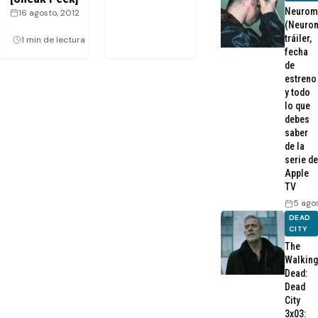
Neurom
16 agosto, 2012
(Neurom
·
tráiler,
1 min de lectura
fecha
de
estreno
y todo
lo que
debes
saber
de la
serie de
Apple
TV
5 ago
DEAD
CITY
The
Walking
Dead:
Dead
City
3x03: