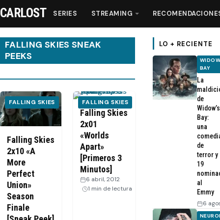
CARLOST
SERIES
STREAMING
RECOMENDACIONE
FALLING SKIES SNEAK
LO + RECIENTE
PEEKS
WIDOW
BAY
Series
La
maldici
de
Streaming
FALLING SKIES
FALLING SKIES
Widow’s
Falling Skies
Bay:
2x01
una
Recomendaciones
«Worlds
comedi
Falling Skies
Apart»
de
2x10 «A
Videos
terror y
[Primeros 3
More
19
Minutos]
Perfect
nomina
6 abril, 2012
·
Webisodios
al
Union»
1 min de lectura
Emmy
Season
6 ago
Finale
NEURO
[Sneak Peek]