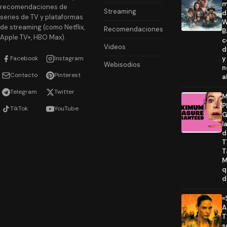
m
recomendaciones de
Streaming
d
series de TV y plataformas
W
de streaming (como Netflix,
Recomendaciones
B
Apple TV+, HBO Max).
c
Videos
d
Facebook
Instagram
y
Webisodios
n
Contacto
Pinterest
a
Telegram
Twitter
M
P
TikTok
YouTube
G
l
d
T
T
M
q
d
«
A
T
s