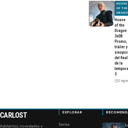
HOUSE
OF THE
DRAG
House
of the
Dragon
3x08:
Promo,
tráiler y
sinopsi
del final
de la
tempor
3
2 ago
EXPLORAR
RECOMEND
CARLOST
Series
L
Adelantos, novedades y