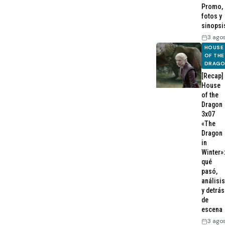
Promo,
fotos y
sinopsi
3 ago
HOUSE
OF THE
DRAG
[Recap]
House
of the
Dragon
3x07
«The
Dragon
in
Winter»:
qué
pasó,
análisis
y detrás
de
escena
3 ago