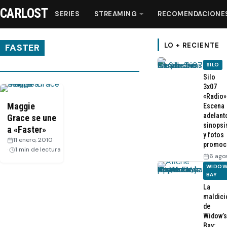
CARLOST
SERIES
STREAMING
RECOMENDACIONE
LO + RECIENTE
FASTER
SILO
Series
Silo
3x07
«Radio»
Streaming
Maggie
Escena
adelant
Grace se une
sinopsi
a «Faster»
Recomendaciones
y fotos
11 enero, 2010
·
promoc
1 min de lectura
6 ago
Videos
WIDOW
BAY
La
Webisodios
maldici
de
Widow’s
Bay: