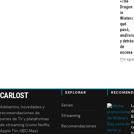
«The
Dragon
in
Winter»:
qué
pasó,
análisis
y detrás
de
escena
3 ago
EXPLORAR
RECOMEND
CARLOST
Series
L
Adelantos, novedades y
d
recomendaciones de
Streaming
B
series de TV y plataformas
c
de streaming (como Netflix,
Recomendaciones
t
Apple TV+, HBO Max).
n