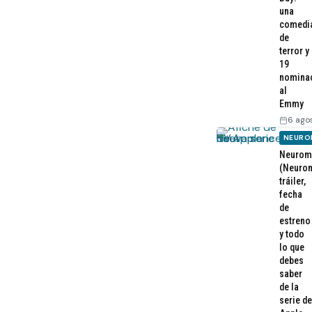
una
comedi
de
terror y
19
nomina
al
Emmy
6 ago
NEURO
Neurom
(Neurom
tráiler,
fecha
de
estreno
y todo
lo que
debes
saber
de la
serie de