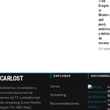
«The
Dragon
entradas
in
Winter»:
qué
pasó,
análisis
y detrás
de
escena
3 ago
EXPLORAR
RECOMEND
CARLOST
Series
L
Adelantos, novedades y
d
recomendaciones de
Streaming
B
series de TV y plataformas
c
de streaming (como Netflix,
Recomendaciones
t
Apple TV+, HBO Max).
n