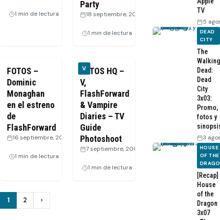
Apple
Party
·
TV
1 min de lectura
18 septiembre, 2009
5 ago
·
DEAD
1 min de lectura
CITY
The
Walking
V
FOTOS –
FOTOS HQ –
Dead:
Dead
Dominic
V,
City
Monaghan
FlashForward
3x03:
en el estreno
& Vampire
Promo,
de
Diaries – TV
fotos y
FlashForward
Guide
sinopsi
16 septiembre, 2009
Photoshoot
3 ago
·
HOUSE
7 septiembre, 2009
1 min de lectura
OF THE
·
DRAG
1 min de lectura
[Recap]
House
of the
Paginación
1
2
›
Dragon
Siguiente
3x07
de