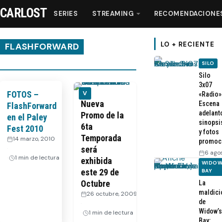
CARLOST
SERIES
STREAMING
RECOMENDACIONE
LO + RECIENTE
FLASHFORWARD
SILO
Series
Silo
3x07
FOTOS –
V
«Radio»
Streaming
Nueva
Escena
FlashForward
adelant
Promo de la
en el Paley
sinopsi
6ta
Fest 2010
Recomendaciones
y fotos
Temporada
14 marzo, 2010
promoc
·
será
6 ago
Videos
1 min de lectura
exhibida
WIDOW
este 29 de
BAY
Octubre
La
Webisodios
maldici
26 octubre, 2009
de
·
Widow’s
1 min de lectura
Bay: