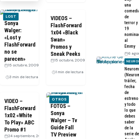
una
comedi
LOST
de
VIDEOS –
Sonya
terror y
FlashForward
19
Walger:
1x04 «Black
nomina
«Lost y
Swan»
al
FlashForward
Promos y
Emmy
no se
Sneak Peeks
6 ago
parecen»
15 octubre, 2009
NEURO
15 octubre, 2009
·
Neurom
·
1 min de lectura
(Neurom
3 min de lectura
tráiler,
fecha
de
estreno
OTROS
VIDEO –
y todo
FOTOS –
FlashForward
lo que
Sonya
1x02 «White
debes
Walger – Tv
To Play» ABC
saber
Guide Fall
de la
Promo #1
TV Preview
serie de
24 septiembre, 2009