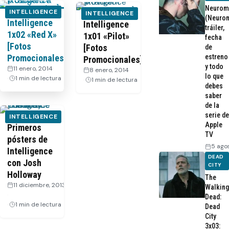
Neurom
INTELLIGENCE
INTELLIGENCE
(Neurom
Intelligence
Intelligence
tráiler,
1x02 «Red X»
1x01 «Pilot»
fecha
[Fotos
[Fotos
de
Promocionales]
estreno
Promocionales]
y todo
11 enero, 2014
·
8 enero, 2014
·
lo que
1 min de lectura
1 min de lectura
debes
saber
de la
serie de
INTELLIGENCE
Apple
Primeros
TV
pósters de
5 ago
Intelligence
DEAD
con Josh
CITY
Holloway
The
11 diciembre, 2013
Walking
·
Dead:
1 min de lectura
Dead
City
3x03: