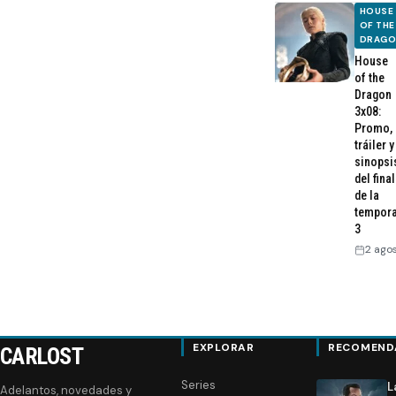
HOUSE
OF THE
DRAG
House
of the
Dragon
3x08:
Promo,
tráiler y
sinopsi
del final
de la
tempor
3
2 ago
EXPLORAR
RECOMEND
CARLOST
Series
L
Adelantos, novedades y