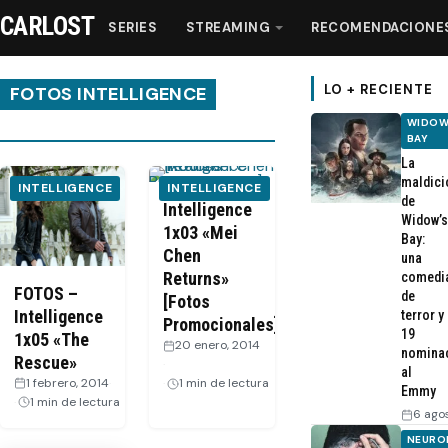
CARLOST
SERIES
STREAMING
RECOMENDACIONE
LO + RECIENTE
FOTOS INTELLIGENCE
WIDOW
BAY
Series
La
maldici
INTELLIGENCE
INTELLIGENCE
de
Streaming
Intelligence
Widow’s
1x03 «Mei
Bay:
Chen
una
Recomendaciones
Returns»
comedi
FOTOS –
de
[Fotos
Intelligence
Videos
terror y
Promocionales]
19
1x05 «The
20 enero, 2014
nomina
Rescue»
·
Webisodios
al
1 febrero, 2014
·
1 min de lectura
Emmy
1 min de lectura
6 ago
NEURO