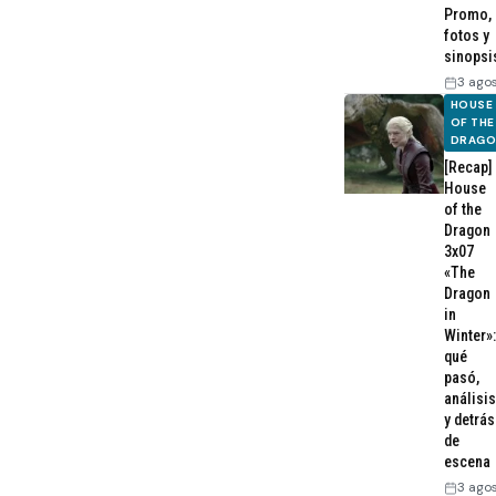
Promo,
fotos y
sinopsi
3 ago
HOUSE
OF THE
DRAG
[Recap]
House
of the
Dragon
3x07
«The
Dragon
in
Winter»:
qué
pasó,
análisis
y detrás
de
escena
3 ago