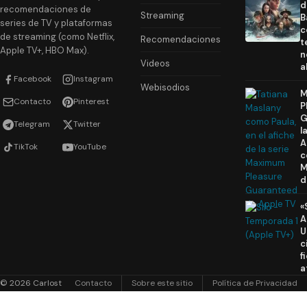
d
recomendaciones de
Streaming
B
series de TV y plataformas
c
de streaming (como Netflix,
Recomendaciones
t
Apple TV+, HBO Max).
n
Videos
a
Facebook
Instagram
Webisodios
M
Contacto
Pinterest
P
G
Telegram
Twitter
l
A
TikTok
YouTube
c
M
d
«
A
U
c
f
a
© 2026 Carlost
Contacto
Sobre este sitio
Política de Privacidad