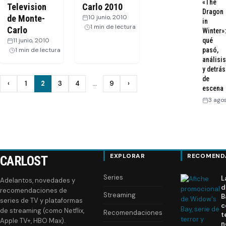
«The
Television
Carlo 2010
Dragon
de Monte-
10 junio, 2010
·
in
1 min de lectura
Carlo
Winter»:
qué
11 junio, 2010
·
pasó,
1 min de lectura
análisis
y detrás
de
Paginación
‹
1
2
3
4
…
9
›
Anterior
Siguiente
escena
de
3 ago
entradas
EXPLORAR
RECOMEND
CARLOST
Series
L
Adelantos, novedades y
d
recomendaciones de
Streaming
B
series de TV y plataformas
c
de streaming (como Netflix,
Recomendaciones
t
Apple TV+, HBO Max).
n