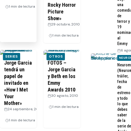
·
Rocky Horror
una
1 min de lectura
comedi
Picture
de
Show»
terror y
29 octubre, 2010
19
·
nomina
1 min de lectura
al
Emmy
6 ago
SERIES
OTROS
NEURO
Jorge Garcia
FOTOS –
Neurom
tendrá un
Jorge Garcia
(Neurom
papel de
y Beth en los
tráiler,
fecha
invitado en
Emmy
de
«How I Met
Awards 2010
estreno
Your
30 agosto, 2010
y todo
·
Mother»
lo que
1 min de lectura
24 septiembre, 2010
debes
·
saber
1 min de lectura
de la
serie de