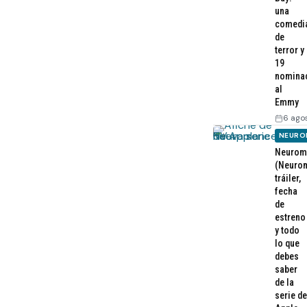
una
comedi
de
terror y
19
nomina
al
Emmy
6 ago
NEURO
Neurom
(Neurom
tráiler,
fecha
de
estreno
y todo
lo que
debes
saber
de la
serie de