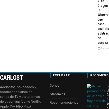
«The
Dragon
in
Winter»:
qué
pasó,
análisis
y detrás
de
escena
3 ago
EXPLORAR
RECOMEND
CARLOST
Series
L
Adelantos, novedades y
d
recomendaciones de
Streaming
B
series de TV y plataformas
c
de streaming (como Netflix,
Recomendaciones
t
Apple TV+, HBO Max).
n