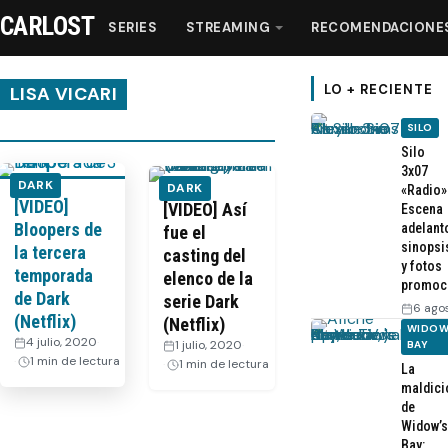
CARLOST
SERIES
STREAMING
RECOMENDACIONE
LO + RECIENTE
LISA VICARI
SILO
Series
Silo
3x07
DARK
DARK
«Radio»
[VIDEO]
Streaming
[VIDEO] Así
Escena
Bloopers de
adelant
fue el
sinopsi
la tercera
casting del
Recomendaciones
y fotos
temporada
elenco de la
promoc
de Dark
serie Dark
6 ago
Videos
(Netflix)
(Netflix)
WIDOW
4 julio, 2020
·
1 julio, 2020
·
BAY
1 min de lectura
1 min de lectura
La
Webisodios
maldici
de
Widow’s
Bay: