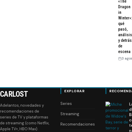
«The
Dragon
in
Winter»:
qué
pasó,
análisis
y detrás
de
escena
3 ago
EXPLORAR
RECOMEND
CARLOST
Series
L
Adelantos, novedades y
d
recomendaciones de
Streaming
B
series de TV y plataformas
c
de streaming (como Netflix,
Recomendaciones
t
Apple TV+, HBO Max).
n