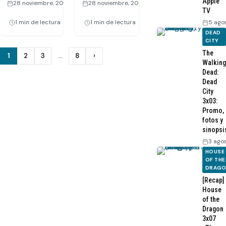
Apple
28 noviembre, 2008
28 noviembre, 2008
TV
·
·
1 min de lectura
1 min de lectura
5 ago
DEAD
CITY
Paginación
The
1
2
3
…
8
›
Siguiente
Walking
de
Dead:
Dead
entradas
City
3x03:
Promo,
fotos y
sinopsi
3 ago
HOUSE
OF THE
DRAG
[Recap]
House
of the
Dragon
3x07