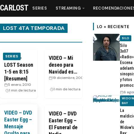
CARLOST
SERIES
STREAMING
RECOMENDACIONE
LO + RECIENTE
LOST 4TA TEMPORADA
SILO
Series
Silo
3x07
SERIES
«Radio»
VIDEO –
VIDEO – Mi
Streaming
Escena
LOST Season
deseo para
adelant
1-5 en 8:15
Navidad es…
sinopsi
[Resumen]
Recomendaciones
19 diciembre, 2008
y fotos
·
5 enero, 2010
·
promoc
1 min de lectura
1 min de lectura
6 ago
Videos
WIDOW
BAY
La
Webisodios
VIDEO – DVD
VIDEO – DVD
maldici
Easter Egg –
Easter Egg –
de
Mensaje
El Funeral de
Widow’s
Oculto para
Bay: