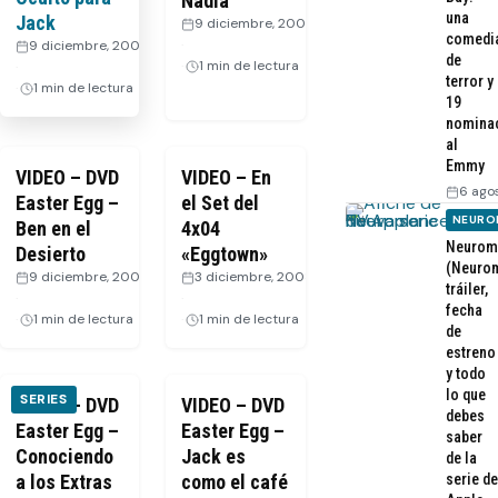
Nadia
una
Jack
9 diciembre, 2008
comedi
·
9 diciembre, 2008
de
1 min de lectura
·
terror y
1 min de lectura
19
nomina
al
Emmy
VIDEO – DVD
VIDEO – En
6 ago
Easter Egg –
el Set del
NEURO
Ben en el
4x04
Neurom
Desierto
«Eggtown»
(Neurom
9 diciembre, 2008
3 diciembre, 2008
tráiler,
·
·
fecha
1 min de lectura
1 min de lectura
de
estreno
y todo
lo que
SERIES
VIDEO – DVD
VIDEO – DVD
debes
Easter Egg –
Easter Egg –
saber
Conociendo
Jack es
de la
a los Extras
como el café
serie de