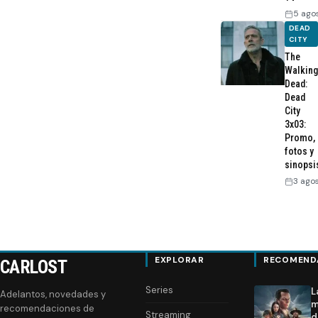
5 ago
DEAD
CITY
The
Walking
Dead:
Dead
City
3x03:
Promo,
fotos y
sinopsi
3 ago
EXPLORAR
RECOMEND
CARLOST
Series
L
Adelantos, novedades y
m
recomendaciones de
Streaming
d