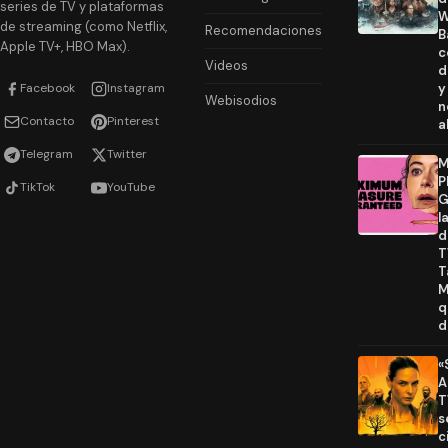
series de TV y plataformas
W
de streaming (como Netflix,
Recomendaciones
B
Apple TV+, HBO Max).
c
Videos
d
Facebook
Instagram
y
Webisodios
n
Contacto
Pinterest
a
Telegram
Twitter
M
P
TikTok
YouTube
G
l
d
T
T
M
q
d
«
A
T
s
c