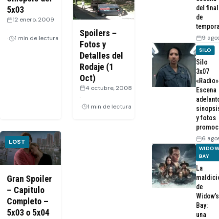
del final
5x03
de
12 enero, 2009
tempor
·
Spoilers –
9 ago
1 min de lectura
Fotos y
SILO
Detalles del
Silo
Rodaje (1
3x07
Oct)
«Radio»
4 octubre, 2008
Escena
·
adelant
1 min de lectura
sinopsi
y fotos
promoc
6 ago
LOST
WIDOW
BAY
La
maldici
Gran Spoiler
de
– Capitulo
Widow’s
Completo –
Bay:
5x03 o 5x04
una