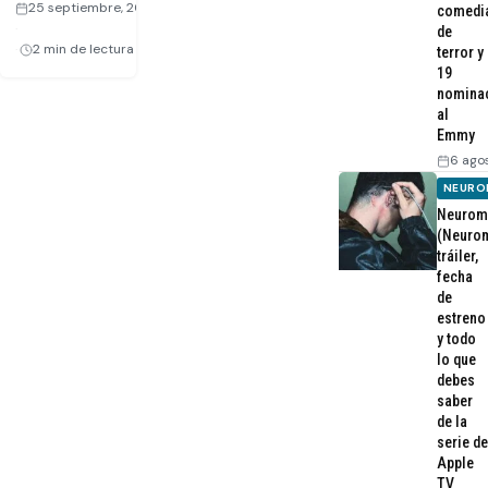
25 septiembre, 2008
comedi
·
de
2 min de lectura
terror y
19
nomina
al
Emmy
6 ago
NEURO
Neurom
(Neurom
tráiler,
fecha
de
estreno
y todo
lo que
debes
saber
de la
serie de
Apple
TV