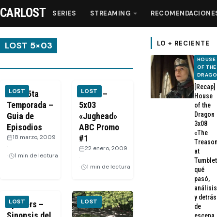
CARLOST
SERIES
STREAMING
RECOMENDACIONE
LO + RECIENTE
LOST 5×03
HOUSE
OF THE
Series
DRAG
[Recap]
LOST
LOST
LOST 5ta
VIDEO –
House
Streaming
Temporada –
5x03
of the
Dragon
Guia de
«Jughead»
3x08
Episodios
Recomendaciones
ABC Promo
«The
18 marzo, 2009
#1
Treaso
·
22 enero, 2009
at
Videos
1 min de lectura
·
Tumblet
1 min de lectura
qué
pasó,
Webisodios
análisis
y detrás
LOST
LOST
Spoilers –
de
Sinopsis del
escena