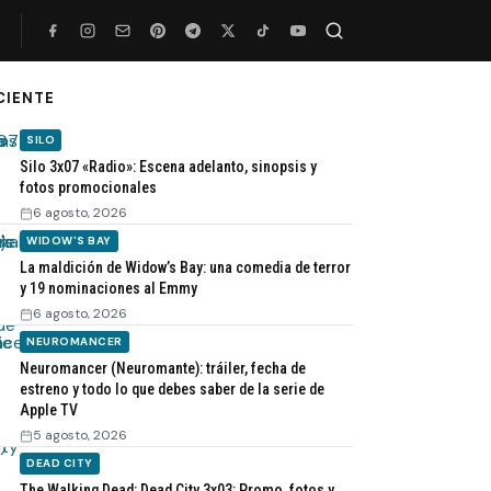
CIENTE
Buscar
SILO
Silo 3x07 «Radio»: Escena adelanto, sinopsis y
fotos promocionales
6 agosto, 2026
WIDOW'S BAY
La maldición de Widow’s Bay: una comedia de terror
y 19 nominaciones al Emmy
6 agosto, 2026
NEUROMANCER
Neuromancer (Neuromante): tráiler, fecha de
estreno y todo lo que debes saber de la serie de
Apple TV
5 agosto, 2026
DEAD CITY
The Walking Dead: Dead City 3x03: Promo, fotos y