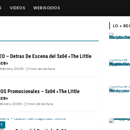
S
VIDEOS
WEBISODIOS
LO + RE
EO – Detras De Escena del 5x04 «The LIttle
nce»
 febrero, 2009
·
1 min de lectura
OS Promocionales – 5x04 «The LIttle
nce»
febrero, 2009
·
1 min de lectura
ST