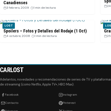
Spo
Canadienses
24
3 febrero, 2009
·
1 min de lectura
LOST
LO
Spoilers – Fotos y Detalles del Rodaje (1 Oct)
Gra
4 octubre, 2008
·
1 min de lectura
25
CARLOST
Adelantos, novedades y recomendaciones de series de TV y plataforma
de streaming (como Netflix, Apple TV+, HBO Max).
Facebook
Instagram
Contacto
Pinterest