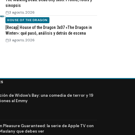
sinopsis
3 agosto, 2026
HOUSE OF THE DRAGON
[Recap] House of the Dragon 3x07 «The Dragon in
Winter»: qué pasó, análisis y detrás de escena
3 agosto, 2026
ES
ción de Widow’s Bay: una comedia de terror y 19
iones al Emmy
Pleasure Guaranteed: la serie de Apple TV con
Maslany que debes ver