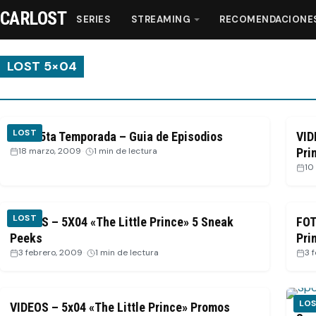
CARLOST
SERIES
STREAMING
RECOMENDACIONE
LOST 5×04
Series
LOST
LOST 5ta Temporada – Guia de Episodios
VID
Streaming
18 marzo, 2009
·
1 min de lectura
Pri
10
Recomendaciones
LOST
VIDEOS – 5X04 «The Little Prince» 5 Sneak
FOT
Videos
Peeks
Pri
3 febrero, 2009
·
1 min de lectura
3 
Webisodios
LO
VIDEOS – 5x04 «The Little Prince» Promos