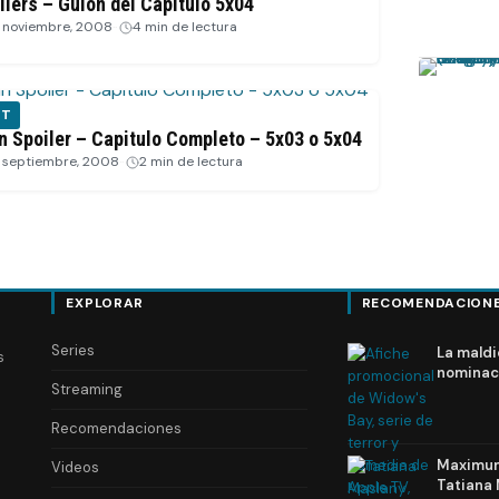
ilers – Guion del Capitulo 5x04
 noviembre, 2008
·
4 min de lectura
ST
n Spoiler – Capitulo Completo – 5x03 o 5x04
 septiembre, 2008
·
2 min de lectura
EXPLORAR
RECOMENDACION
Series
La maldi
s
nominac
Streaming
Recomendaciones
Maximum 
Videos
Tatiana 