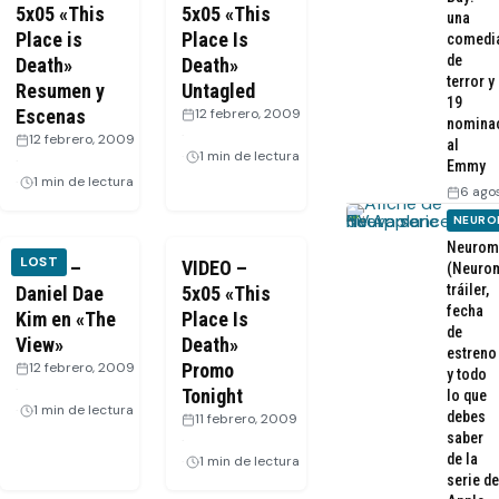
5x05 «This
5x05 «This
una
Place is
Place Is
comedi
de
Death»
Death»
terror y
Resumen y
Untagled
19
Escenas
12 febrero, 2009
nomina
·
12 febrero, 2009
al
1 min de lectura
·
Emmy
1 min de lectura
6 ago
NEURO
Neurom
LOST
VIDEO –
VIDEO –
(Neurom
tráiler,
Daniel Dae
5x05 «This
fecha
Kim en «The
Place Is
de
View»
Death»
estreno
12 febrero, 2009
Promo
y todo
·
Tonight
lo que
1 min de lectura
debes
11 febrero, 2009
saber
·
de la
1 min de lectura
serie de