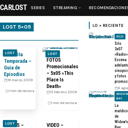
CARLOST
SERIES
STREAMING
RECOMENDACIONE
LO + RECIENTE
LOST 5×05
SILO
Series
Silo
3x07
LOST
LOST 5ta
LOST
«Radio»
Streaming
FOTOS
Escena
Temporada –
adelant
Promocionales
Guia de
sinopsi
– 5x05 «This
Episodios
Recomendaciones
y fotos
Place Is
18 marzo, 2009
promoc
·
Death»
6 ago
Videos
1 min de lectura
13 febrero, 2009
WIDOW
·
BAY
1 min de lectura
La
Webisodios
maldici
de
Widow’s
LOST
VIDEOS –
VIDEO –
Bay: