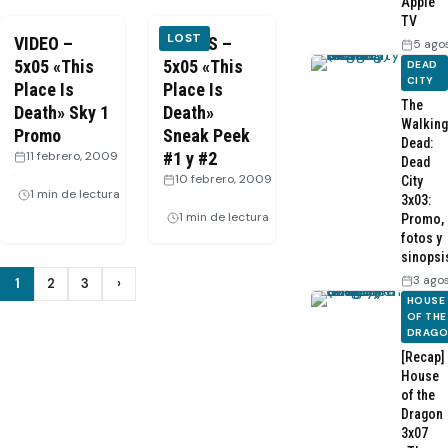
Apple
TV
LOST
VIDEO –
VIDEOS –
5 ago
5x05 «This
5x05 «This
DEAD
CITY
Place Is
Place Is
The
Death» Sky 1
Death»
Walking
Promo
Sneak Peek
Dead:
11 febrero, 2009
#1 y #2
Dead
·
10 febrero, 2009
City
1 min de lectura
·
3x03:
1 min de lectura
Promo,
fotos y
sinopsi
Paginación
3 ago
1
2
3
›
Siguiente
HOUSE
de
OF THE
DRAG
entradas
[Recap]
House
of the
Dragon
3x07