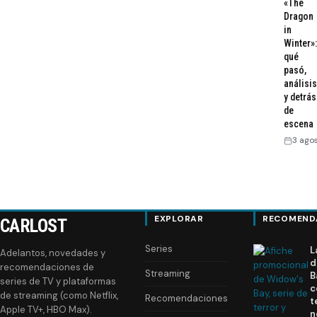
«The
Dragon
in
Winter»:
qué
pasó,
análisis
y detrás
de
escena
3 ago
EXPLORAR
RECOMEND
CARLOST
Series
L
Adelantos, novedades y
d
recomendaciones de
Streaming
B
series de TV y plataformas
c
de streaming (como Netflix,
Recomendaciones
t
Apple TV+, HBO Max).
n