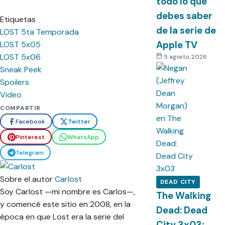
todo lo que
debes saber
Etiquetas
de la serie de
LOST 5ta Temporada
Apple TV
LOST 5x05
LOST 5x06
5 agosto, 2026
Sneak Peek
Spoilers
Video
COMPARTIR
Facebook
Twitter
Pinterest
WhatsApp
Telegram
Sobre el autor
Carlost
DEAD CITY
Soy Carlost —mi nombre es Carlos—,
The Walking
y comencé este sitio en 2008, en la
Dead: Dead
época en que Lost era la serie del
City 3x03: