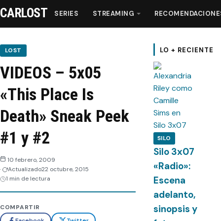
CARLOST
SERIES
STREAMING
RECOMENDACIONE
Series
LO + RECIENTE
LOST
VIDEOS – 5x05
Streaming
«This Place Is
Recomendaciones
Death» Sneak Peek
Videos
#1 y #2
SILO
Silo 3x07
Webisodios
10 febrero, 2009
«Radio»:
Actualizado
22 octubre, 2015
Escena
1 min de lectura
adelanto,
sinopsis y
COMPARTIR
Facebook
Twitter