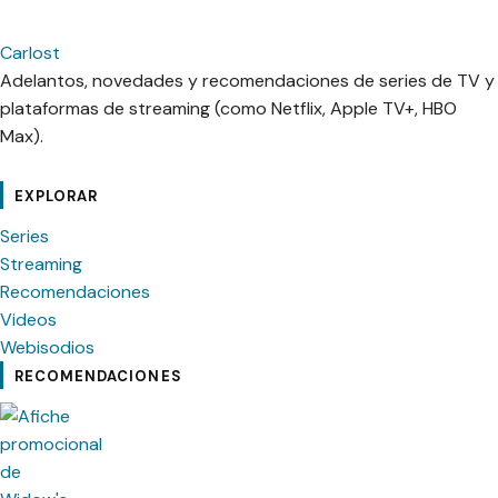
Carlost
Adelantos, novedades y recomendaciones de series de TV y
plataformas de streaming (como Netflix, Apple TV+, HBO
Max).
cebook
Instagram
Contacto
Pinterest
Telegram
Twitter
TikTok
YouTube
EXPLORAR
Series
Streaming
Recomendaciones
Videos
Webisodios
RECOMENDACIONES