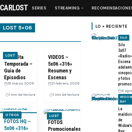
CARLOST
SERIES
STREAMING
RECOMENDACIONE
LO + RECIENTE
LOST 5×06
SILO
Series
Silo
3x07
LOST
«Radio»
LOST 5ta
VIDEOS –
Streaming
Escena
Temporada –
5x06 «316»
adelant
Guia de
Resumen y
sinopsi
Episodios
Recomendaciones
Escenas
y fotos
18 marzo, 2009
21 febrero, 2009
promoc
·
·
6 ago
Videos
1 min de lectura
1 min de lectura
WIDOW
BAY
La
Webisodios
maldici
OTROS
LOST
de
FOTOS HQ –
FOTOS
Widow’s
5x06 «316»
Promocionales
Bay: