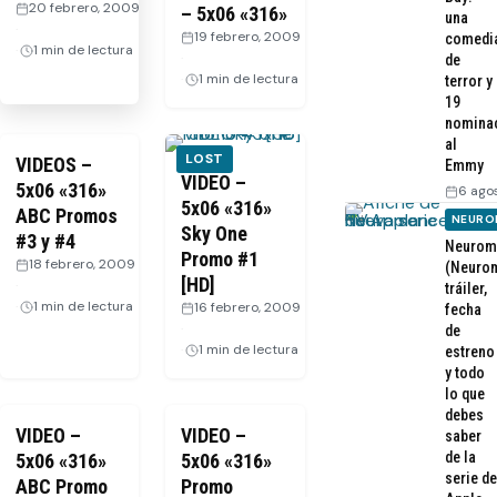
20 febrero, 2009
– 5x06 «316»
una
·
19 febrero, 2009
comedi
1 min de lectura
·
de
1 min de lectura
terror y
19
nomina
al
LOST
VIDEOS –
Emmy
VIDEO –
5x06 «316»
6 ago
5x06 «316»
ABC Promos
NEURO
Sky One
#3 y #4
Neurom
Promo #1
18 febrero, 2009
(Neurom
[HD]
·
tráiler,
1 min de lectura
16 febrero, 2009
fecha
·
de
1 min de lectura
estreno
y todo
lo que
debes
VIDEO –
VIDEO –
saber
de la
5x06 «316»
5x06 «316»
serie de
ABC Promo
Promo