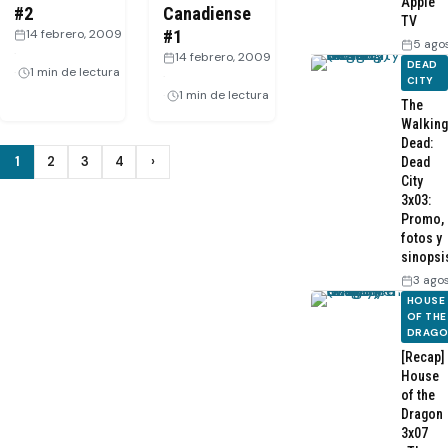
Apple
#2
Canadiense
TV
14 febrero, 2009
#1
5 ago
·
14 febrero, 2009
DEAD
1 min de lectura
·
CITY
1 min de lectura
The
Walking
Dead:
Paginación
1
2
3
4
›
Dead
Siguiente
City
de
3x03:
Promo,
entradas
fotos y
sinopsi
3 ago
HOUSE
OF THE
DRAG
[Recap]
House
of the
Dragon
3x07