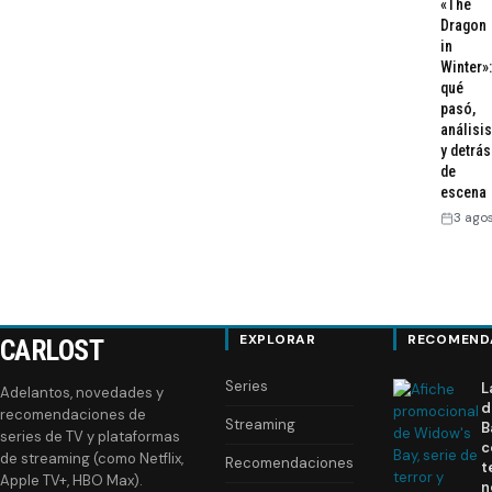
«The
Dragon
in
Winter»:
qué
pasó,
análisis
y detrás
de
escena
3 ago
EXPLORAR
RECOMEND
CARLOST
Series
L
Adelantos, novedades y
d
recomendaciones de
Streaming
B
series de TV y plataformas
c
de streaming (como Netflix,
Recomendaciones
t
Apple TV+, HBO Max).
n