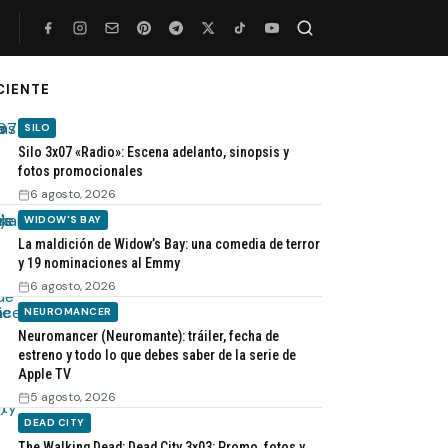
CIENTE
Buscar
SILO
Silo 3x07 «Radio»: Escena adelanto, sinopsis y
fotos promocionales
6 agosto, 2026
WIDOW'S BAY
La maldición de Widow’s Bay: una comedia de terror
y 19 nominaciones al Emmy
6 agosto, 2026
NEUROMANCER
Neuromancer (Neuromante): tráiler, fecha de
estreno y todo lo que debes saber de la serie de
Apple TV
5 agosto, 2026
DEAD CITY
The Walking Dead: Dead City 3x03: Promo, fotos y