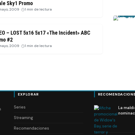
ale Sky1 Promo
 mayo, 2009
·
1 min de lectura
EO – LOST 5x16 5x17 «The Incident» ABC
mo #2
mayo, 2009
·
1 min de lectura
EXPLORAR
RECOMENDACION
Series
La maldi
s
nominac
Streaming
Recomendaciones