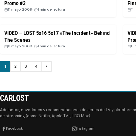
Promo #3
Fin
11 mayo, 2009
·
1 min de lectura
11
VIDEO – LOST 5x16 5x17 «The Incident» Behind
VID
The Scenes
Pro
8 mayo, 2009
·
1 min de lectura
8 
Paginación
1
2
3
4
›
Siguiente
de
entradas
CARLOST
Adelantos, novedades y recomendaciones de series de TV y plataforma
de streaming (como Netflix, Apple TV+, HBO Max).
Facebook
Instagram