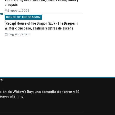
sinopsis
3 agosto, 2026
HOUSE OF THE DRAGON
[Recap] House of the Dragon 3x07 «The Dragon in
Winter»: qué pasó, análisis y detrás de escena
3 agosto, 2026
ES
ción de Widow’s Bay: una comedia de terror y 19
iones al Emmy