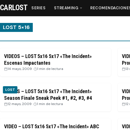
CARLOST
SERIES
STREAMING
RECOMENDACIONE
LOST 5×16
Series
VIDEOS – LOST 5x16 5x17 «The Incident»
VID
Streaming
Escenas Impactantes
Pro
14 mayo, 2009
·
1 min de lectura
13
Recomendaciones
LOST
VIDEOS – LOST 5x16 5x17 «The Incident»
VID
Videos
Season Finale Sneak Peek #1, #2, #3, #4
Pro
12 mayo, 2009
·
1 min de lectura
12
Webisodios
VIDEO – LOST 5x16 5x17 «The Incident» ABC
VID