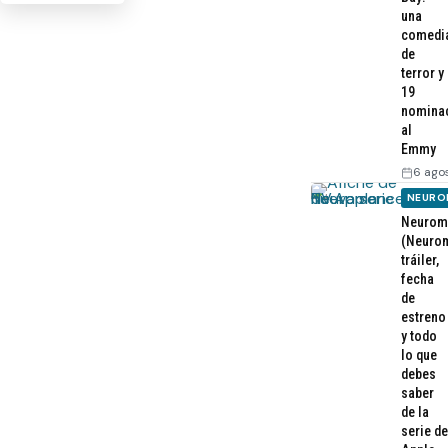
una
comedi
de
terror y
19
nomina
al
Emmy
6 ago
NEURO
Neurom
(Neurom
tráiler,
fecha
de
estreno
y todo
lo que
debes
saber
de la
serie de