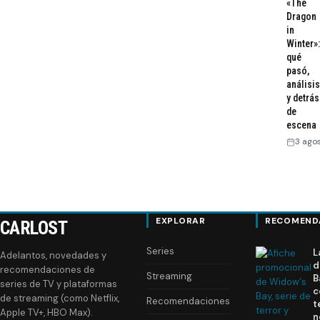
«The
Dragon
in
Winter»:
qué
pasó,
análisis
y detrás
de
escena
3 ago
EXPLORAR
RECOMEND
CARLOST
Series
L
Adelantos, novedades y
d
recomendaciones de
Streaming
B
series de TV y plataformas
c
de streaming (como Netflix,
Recomendaciones
t
Apple TV+, HBO Max).
n