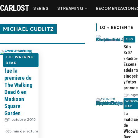
CARLOST
SERIES
STREAMING
RECOMENDACIONE
LO + RECIENTE
MICHAEL CUDLITZ
SILO
Series
Silo
3x07
THE WALKING
«Radio»
Videos: Así
DEAD
Streaming
Escena
fue la
adelant
sinopsi
premiere de
Recomendaciones
y fotos
The Walking
promoc
Dead 6 en
6 ago
Videos
Madison
WIDOW
Square
BAY
Garden
La
Webisodios
11 octubre, 2015
maldici
·
de
5 min de lectura
Widow’s
Bay: