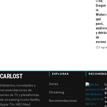
«The
Dragon
in
Winter»:
qué
pasó,
análisis
y detrás
de
escena
3 ago
EXPLORAR
RECOMEND
CARLOST
Series
L
Adelantos, novedades y
d
recomendaciones de
Streaming
B
series de TV y plataformas
c
de streaming (como Netflix,
Recomendaciones
t
Apple TV+, HBO Max).
n