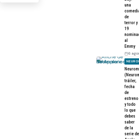
una
comedi
de
terror y
19
nomina
al
Emmy
6 ago
NEURO
Neurom
(Neurom
tráiler,
fecha
de
estreno
y todo
lo que
debes
saber
de la
serie de