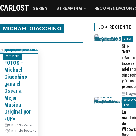
CARLOST
SERIES
STREAMING
RECOMENDACIONE
LO + RECIENTE
MICHAEL GIACCHINO
SILO
Series
Silo
3x07
OTROS
«Radio»
FOTOS –
Streaming
Escena
Michael
adelant
sinopsi
Giacchino
Recomendaciones
y fotos
gana el
promoc
Oscar a
6 ago
Videos
Mejor
WIDOW
Musica
BAY
Original por
La
Webisodios
«UP»
maldici
de
8 marzo, 2010
·
Widow’s
1 min de lectura
Bay: