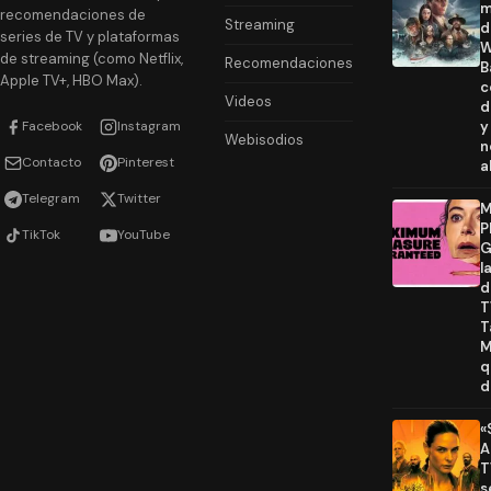
m
recomendaciones de
Streaming
d
series de TV y plataformas
W
de streaming (como Netflix,
Recomendaciones
B
Apple TV+, HBO Max).
c
Videos
d
Facebook
Instagram
y
Webisodios
n
Contacto
Pinterest
a
Telegram
Twitter
M
P
TikTok
YouTube
G
l
d
T
T
M
q
d
«
A
T
s