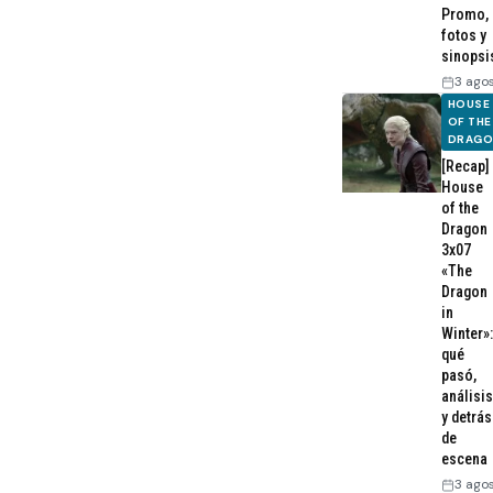
Promo,
fotos y
sinopsi
3 ago
HOUSE
OF THE
DRAG
[Recap]
House
of the
Dragon
3x07
«The
Dragon
in
Winter»:
qué
pasó,
análisis
y detrás
de
escena
3 ago