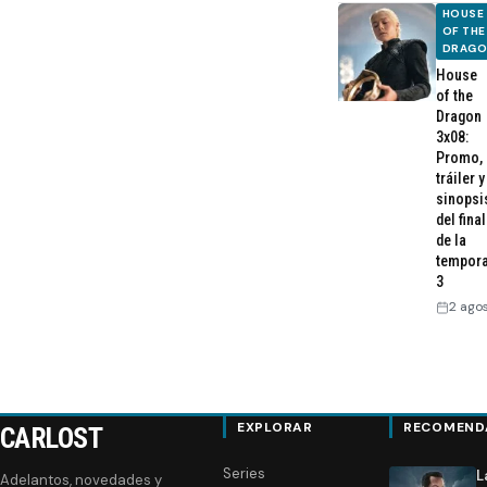
HOUSE
OF THE
DRAG
House
of the
Dragon
3x08:
Promo,
tráiler y
sinopsi
del final
de la
tempor
3
2 ago
EXPLORAR
RECOMEND
CARLOST
Series
L
Adelantos, novedades y