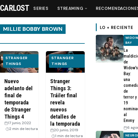
CARLOST
SERIES
STREAMING
RECOMENDACIONE
LO + RECIENTE
MILLIE BOBBY BROWN
WIDOW
BAY
Series
La
maldici
STRANGER
STRANGER
de
Streaming
THINGS
THINGS
Widow’s
Bay:
una
Recomendaciones
Nuevo
Stranger
comedi
adelanto del
Things 3:
de
final de
Tráiler final
Videos
terror y
temporada
revela
19
nomina
de Stranger
nuevos
Webisodios
al
Things 4
detalles de
Emmy
17 junio, 2022
·
la temporada
6 ago
2 min de lectura
20 junio, 2019
·
NEURO
1 min de lectura