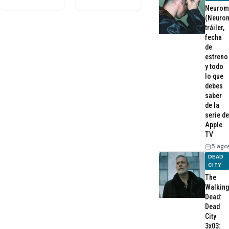
Neurom
(Neurom
tráiler,
fecha
de
estreno
y todo
lo que
debes
saber
de la
serie de
Apple
TV
5 ago
DEAD
CITY
The
Walking
Dead:
Dead
City
3x03: