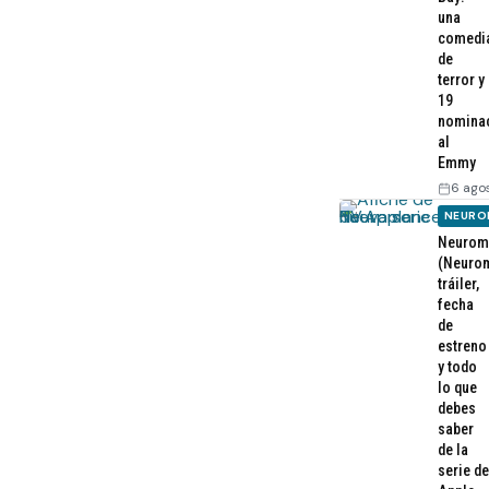
una
comedi
de
terror y
19
nomina
al
Emmy
6 ago
NEURO
Neurom
(Neurom
tráiler,
fecha
de
estreno
y todo
lo que
debes
saber
de la
serie de