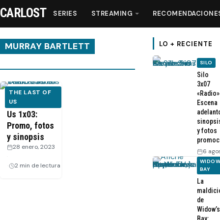
CARLOST
SERIES
STREAMING
RECOMENDACIONE
LO + RECIENTE
MURRAY BARTLETT
SILO
Series
Silo
3x07
THE LAST OF
«Radio»
Streaming
The Last of
US
Escena
adelant
Us 1x03:
sinopsi
Promo, fotos
Recomendaciones
y fotos
y sinopsis
promoc
28 enero, 2023
6 ago
Videos
·
WIDOW
2 min de lectura
BAY
La
Webisodios
maldici
de
Widow’s
Bay: