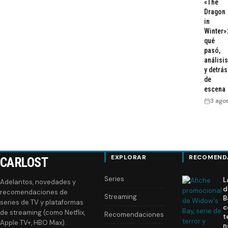
«The
Dragon
in
Winter»:
qué
pasó,
análisis
y detrás
de
escena
3 ago
EXPLORAR
RECOMEND
CARLOST
Series
L
Adelantos, novedades y
d
recomendaciones de
Streaming
B
series de TV y plataformas
c
de streaming (como Netflix,
Recomendaciones
t
Apple TV+, HBO Max).
n